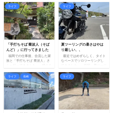
ライフ
ライフ
「手打ちそば 蕎波人（そば
夏ツーリングの暑さはやは
んど）」に行ってきました
り厳しい、、
福岡での仕事後、合流した家
最近ではめずらしく、タイト
族と「手打ちそば 蕎波人」さ
なペースでソロツーリングし
んへ行ってきました。 帰りを
てきました。 前回、夏ツーリ
三瀬方面へルート変更し、そ
ングの暑さもやりようはある
ばでも食べて帰ろうというこ
はず、という記事を書きまし
ライフ
長崎
ライフ
とになり、妻にお店を探して
たが、最初に掲げた「ずら
もらいました（大抵妻に探し
す」が中途半端だったため
てもらいます）。 蕎波人さん
に、暑さはどうにもなりませ
は三瀬のお店ではないのです
んでした。。 ちょっと前にベ
が（福岡県早良区）、良さそ
ストタイプのジャケットを新
うなお店の中から、到着予定
調したので、それも試してみ
がちょうどよかったのも決め
ましたが、個人の感想としま