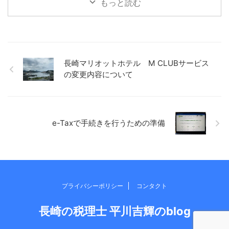
もっと読む
で、習慣化するために考えた
ろんなことを考えるような時
ことなど書いてみます。 小さ
間にはなりません。いまのと
く始める 何でもそうかもしれ
ころ。 考えることがあったと
ませんが、少しだけでも、小
しても、1つか2つ絞って考え
さくスタートさせるのが大切
るぐらいかと。 ただ、その時
なのかもしれません。 仕事に
間がちょうどいいのです。 あ
長崎マリオットホテル M CLUBサービス
おいても、すぐ取り掛かれな
れもこれもとできないので、
の変更内容について
いとしても、とりあえず資料
おのずと自分と向き合う時間
だけでも確認してみるとか、
になっている気がします。 最
例えば、読書とかでも、目次
後の方は、ゴールまであと
だけでも、1ページだけでも目
◯kmとかばっかりになってま
を通すとか、小さくスタート
すが。。 ふとしたアイデア ...
e-Taxで手続きを行うための準備
を ...
プライバシーポリシー
コンタクト
長崎の税理士 平川吉輝のblog