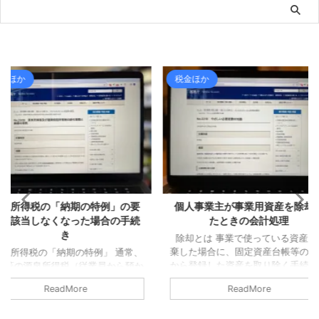
税金ほか
ライフ
の特例」の要
個人事業主が事業用資産を除却し
夏ツーリン
た場合の手続
たときの会計処理
除却とは 事業で使っている資産を廃
最近ではめ
棄した場合に、固定資産台帳等の帳簿
スでソロツ
例」 通常、
から登録した資産を取り除く手続きが
前回、夏ツ
業員から預か
必要となります。 これを「除却」と
はあるはず
た翌月10日ま
ReadMore
いいます（事業で使わなくなったケー
が、最初に
なっていま
スでの手続もありますが、今回は廃棄
端だったた
所であれば、