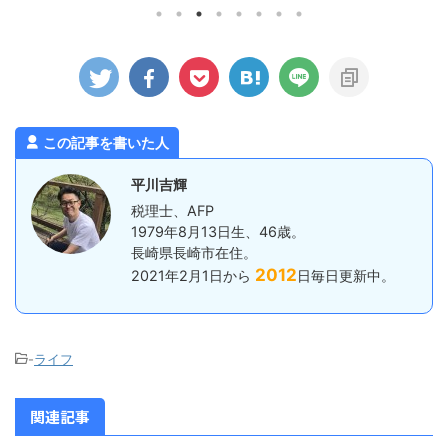
した場合についてのみ確認します）。
ませんでし
でしょうか
除却時の会計処理 個人事業主が事業
トタイプの
日までに納めな
用の資産を売却する場合、法人とは違
で、それも
ます。 た
う取り扱いとなる部分があるので注意
感想としま
事業所は、毎
が必要です。 個人事業主が事業用資
るものの暑
納付でいいで
産を除却する場合はどうなるかという
果となりまし
ゆる源泉所得
と、この場合「事業所得」に含めるこ
日差しで、
。 具体的に
とになります。 つまり、 ...
からもなので。
預かった所得税
この記事を書いた人
12月までに
平川吉輝
税理士、AFP
1979年8月13日生、46歳。
長崎県長崎市在住。
2012
2021年2月1日から
日毎日更新中。
-
ライフ
関連記事