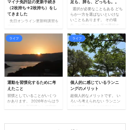
手になりました。 詳しく調べ
しては、「幾分マシではある
マイナ免許証の更新手続き
足も、肺も、どっちも。。
ずにいったのですが、人気店
ものの暑いもんは暑い！」と
（2枚持ち→2枚持ち）をし
選択が必要なこともある どち
のようで、すでに受付を済ま
いう結果となりました。 エン
てきました
らか一方を選ばないといけな
せて待機している人ばかりで
ジンの排熱と日差しで、暑さ
いこともあります。 その場
先日オンライン更新時講習を
した。 ひとまず ...
（熱さ）が上からも下からも
合、一定のルール等で選択す
受講しました。 少し時間が空
なので。 山間部は涼しく ...
る必要があります。 内容によ
きましたが、本日更新手続き
りますが、どっちが楽しいか
に行ってきました。 （行こう
ライフ
ライフ
（宇宙兄弟より）など、自分
と思った日が閉庁日だったり
の心が動く方でいいのかもし
で、行けずにおりまし
れません。 どちらかではな
た。。）。 私は免許更新前に
く、できるならどっちも た
マイナ免許証の2枚持ちに切り
だ、できること・モノであれ
替えていましたので、2枚持ち
ば、どちらかではなく、どち
→2枚持ちの更新手続きです。
らもやってみるのがいいなと
今回の受付時にも、免許を3つ
考えています。 あれもこれも
から選ぶことや、私の場合、
運動を習慣化するために考
個人的に感じているランニ
何でも、というのとは違いま
次も2枚持ちにするかなど、事
えたこと
ングのメリット
すが、どちらも試してみない
前に確認がありました。 受付
習慣としていることがいくつ
超個人的なメリットです。 い
とわからないこともあります
時間前に待機する場所で（10
かあります。 2026年からはラ
ろいろ考えられない ランニン
し、両方が大切なこともあっ
人ずつ受付）、係の方から
ンニングも新習慣として実施
グが得意というわけではない
たります ...
「次の免許証をマイナ免許 ...
しています（毎日ではないで
ので、走っている最中はそん
すが）。 先日知人との会話の
なに余裕がありません。 何も
中で、運動の習慣化は特に難
考えないというわけではあり
しいという話題になったの
ませんが、あれやこれやとい