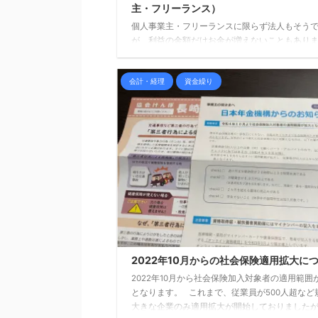
主・フリーランス）
個人事業主・フリーランスに限らず法人もそう
が、利益の金額だけお金が増えないこともあり
完全にイコールであることのほうが稀でしょう。
ールにならない理由はいくつかありますが、1つ
会計・経理
資金繰り
として経費にならない支出があげられます（支
わない経費などもあります）。 本日は、個人事
経費にならない主な支出について、確認してみ
思います。 借入金（元金）の返済 借入の返
利息部分については経費となりますが、元金部
費となりません。 お金を借りて ...
2022年10月からの社会保険適用拡大に
2022年10月から社会保険加入対象者の適用範囲
となります。 これまで、従業員が500人超など
大きな企業のみ適用拡大が開始しておりました