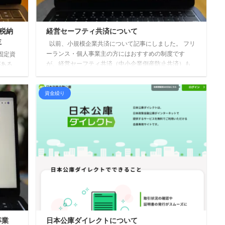
税納
経営セーフティ共済について
主
以前、小規模企業共済について記事にしました。 フリ
ーランス・個人事業主の方にはおすすめの制度です
固定資
が、経営セーフティ共済（中小企業倒産防止共済）も
がある
おすすめしています。 継続して1年以上事業を行ってい
いる個
る中小企業者など、一定の加入資格がありますが、条
してい
資金繰り
件を満たしていれば是非とも検討したい制度です。 掛
10日
金は損金または必要経費にできる 掛金は月額5,000円～
限とな
20万円（自由に選べ、増減も可能） ※法人、個人いず
以上と
れも確定申告書に所定の資料添付要 無担保・無保証人
ます。
で掛金の10倍ま ...
..
事業
日本公庫ダイレクトについて