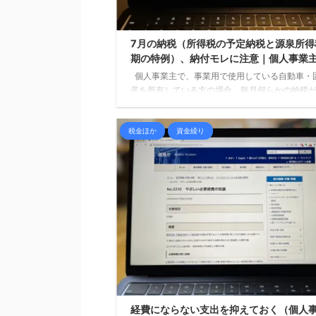
7月の納税（所得税の予定納税と源泉所得
期の特例）、納付モレに注意｜個人事業
個人事業主で、事業用で使用している自動車・
産を所有している方の場合、毎月何らかの納税
というケースもあります。 従業員を雇用して
人事業主であれば、納期の特例の申請書を提出
税金ほか
資金繰り
るという方も多いかもしれません。その場合、7月
は1月から6月までに源泉徴収した所得税の納期
ります。 また、前年の所得税額が一定の金額
なっている場合には、予定納税の時期でもあり
振替納税を利用している方の場合、7月31日に口座 .
経費にならない支出を抑えておく（個人