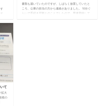
書類も届いていたのですが、しばらく放置していたと
ころ、公庫の担当の方から連絡がありました。 10分ぐ
です
らいで手続き可能とのことでしたので、早速登録して
ます。
みました。 日本政策金融公庫のホームページ中段ぐら
 イコ
いにある「日本公庫ダイレクト」からアクセスできま
の要因
す。 ページ下の方にある「新規会員登録へ」を選択し
出を伴
ます。 情報を入力し、「入力内容の確認へ」を選択。
業主の
確認後、「送信する」を選択します。 程なく入力し
たいと
たメールアドレスに「ID仮登録完了のお知らせ ...
済は、
分は経
ついて
が拡大
規模の
が、