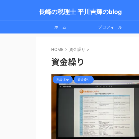
長崎の税理士 平川吉輝のblog
ホーム
プロフィール
HOME
>
資金繰り
>
資金繰り
税金ほか
資金繰り