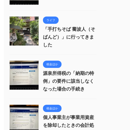
ライフ
「手打ちそば 蕎波人（そ
ばんど）」に行ってきま
した
税金ほか
源泉所得税の「納期の特
例」の要件に該当しなく
なった場合の手続き
税金ほか
個人事業主が事業用資産
を除却したときの会計処