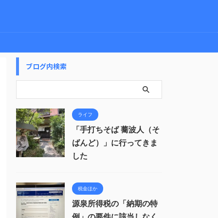
ブログ内検索
ライフ
「手打ちそば 蕎波人（そ
ばんど）」に行ってきま
した
税金ほか
源泉所得税の「納期の特
例」の要件に該当しなく