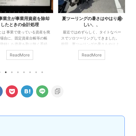
ーリングの暑さはやはり厳
独立して丸5年、思うこと
しい、、
8月1日がいわゆる独立記念日です。
ではめずらしく、タイトなペー
昨日で丸5年が経過し、今日から6年
ソロツーリングしてきました。
目のスタートです。 とりあえず5年
夏ツーリングの暑さもやりよ
率直に思うことは、とりあえず5年間
るはず、という記事を書きま
生活できている、よかった！という
ReadMore
ReadMore
、最初に掲げた「ずらす」が
感じでしょうか。 0スタートではな
端だったために、暑さはどう
かったものの、十分に生活できるか
りませんでした。。 ちょっと
というと心許ない感じでしたし、ち
ストタイプのジャケットを新
ゃんと生活している保証はなかった
ので、それも試してみました
わけですからね。 そして、大きな病
人の感想としましては、「幾
気や怪我等もなく、無事生活できた
ではあるものの暑いもんは暑
ことに感謝です。 思ったとおりの形
という結果となりました。 エ
ではない 正直なところ思い描いたカ
の排熱と日差しで、暑さ（熱
タチになっているわけではありませ
上からも下からもなので。 山
ん。 むしろ思ったとおりにな ...
しく ...
の