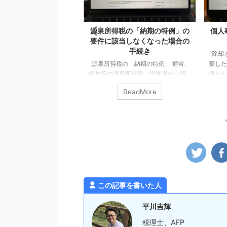
税の「納期の特例」の
個人事業主が事業用資産を除却
夏ツ
当しなくなった場合の
したときの会計処理
手続き
除却とは 事業で使っている資産を廃
最近
の「納期の特例」 通常、
棄した場合に、固定資産台帳等の帳
スで
泉所得税（従業員から預
簿から登録した資産を取り除く手続
前回、
税）は、預かった翌月10
きが必要となります。 これを「除
うはあ
ReadMore
ReadMore
付するのが原則となって
却」といいます（事業で使わなくな
したが
従業員がいる事業所であれ
ったケースでの手続もありますが、
中途半
毎月支給しているでしょ
今回は廃棄した場合についてのみ確
にもな
本的には毎月10日までに
認します）。 除却時の会計処理 個
前にベ
いけないことになりま
人事業主が事業用の資産を売却する
調した
、一定の条件を満たす事業
場合、法人とは違う取り扱いとなる
が、個
ではなく半年に1回の納付
部分があるので注意が必要です。 個
分マシ
よ。というのが、いわゆ
人事業主が事業用資産を除却する場
い！」
税の「納期の特例」で
合はどうなるかというと、この場合
ンジン
この記事を書いた人
的には、1月から6月までに
「事業所得」に含めることになりま
さ）が
得税を7月10日まで、7月
す。 つまり、 ...
間部は涼
平川吉輝
でに預かった所得税を ...
税理士、AFP