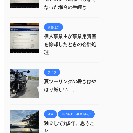
なった場合の手続き
税金ほか
個人事業主が事業用資産
を除却したときの会計処
理
ライフ
夏ツーリングの暑さはや
はり厳しい、、
独立
自己紹介・事務所紹介
独立して丸5年、思うこ
と