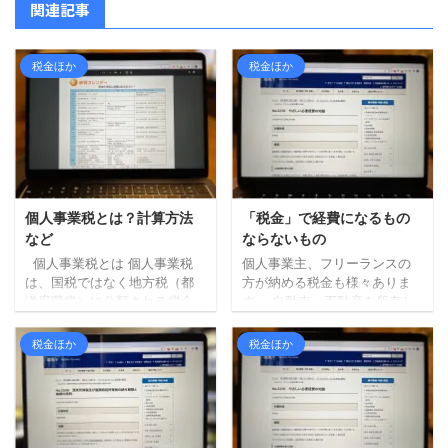
関連記事
税金ほか
税金ほか
個人事業税とは？計算方法
「税金」で経費になるもの
など
ならないもの
個人事業税とは 個人事業税
個人事業主、フリーランスの
は、国税ではなく地方税（都
方が納める税金も様々ありま
道府県税）に分類される税金
す。 自動車、不動産を所有し
です。 事業をはじめてから知
それを事業で使っていたら、
るという人も多いかもしれま
ほぼ毎月何かしらの税金を払
税金ほか
税金ほか
せんが、個人事業税は所得
っている感じになります。 フ
税、住民税、消費税とあわせ
リーランス・個人事業主が支
て計算することになります。
払う税金のうち経費になる税
所得税の確定申告書または住
金、ならない税金について確
民税の確定申告書を提出して
認してみます。 経費にならな