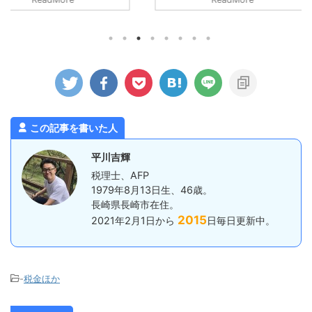
ことになりま
いる感じになります。 フリーラン
ことになり
書または住民
ス・個人事業主が支払う税金のうち経
ました（大
ている場合
費になる税金、ならない税金について
す）。 蕎
告書を提出す
確認してみます。 経費にならないも
ないのです
対象となる所
の 経費に含めることができない主な
そうなお店
ていますが、
税金は以下のとおり。 所得税 住民税
うどよかっ
されるわけで
（都道府県・市税） 延滞税などのペ
た。 詳し
事業での所得
ナルティとなる税金 源泉所得税 消費
が、人気店
もありませ
税（税抜経理の場合） 所得税や住民
ませて待機
税は、所得に対して課税されるので、
ひとまず ...
この記事を書いた人
その所得を計算する際の経費にする
...
平川吉輝
税理士、AFP
1979年8月13日生、46歳。
長崎県長崎市在住。
2015
2021年2月1日から
日毎日更新中。
-
税金ほか