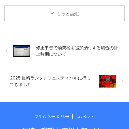
た所得税を ...
本税に対して「附帯税」と呼
税は簡単な計算方法です。 本
びます。 「附帯税」は大きく
日は簡易課税を選択している
もっと読む
わけて「延滞税」と「加算
場合に、概算で税額を計算す
税」2つあります。 延滞税 延
る方法について確認したいと
滞税とは、各種税金が法定期
思います。 簡易課税制度とは
限までに納付されない場合
簡易課税は、基準期間（前々
に、法定期限の翌日から納付
年）の課税売上高が5,000万円
された日までの日数に応じて
以下の事業者が、届出を行う
修正申告で消費税を追加納付する場合の計
課される税金で、感覚として
ことで選択適用できる制度で
上時期について
は利息に近いものと言えま
す。 本則課税はざっくり説明
す。 ペナルティという意味で
すると、「預かった消費税
はイメージしやすいかと。 加
ー 支払った消費税 ＝ 納
算税 期限内に正しい申 ...
める消費税」という計算方法
なので、売上時に預か ...
2025 長崎ランタンフェスティバルに行っ
てきました
プライバシーポリシー
コンタクト