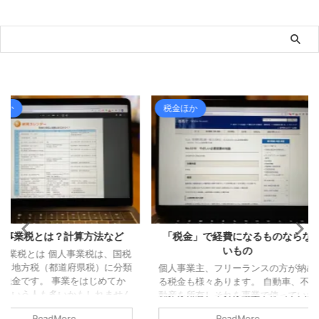
税金ほか
ライフ
算方法など
「税金」で経費になるものならな
「手打ち
いもの
ど）」
業税は、国税
県税）に分類
個人事業主、フリーランスの方が納め
福岡での仕
をはじめてか
る税金も様々あります。 自動車、不
「手打ちそば
もしれません
動産を所有しそれを事業で使っていた
きました。
、住民税、消
ら、ほぼ毎月何かしらの税金を払って
変更し、そ
ReadMore