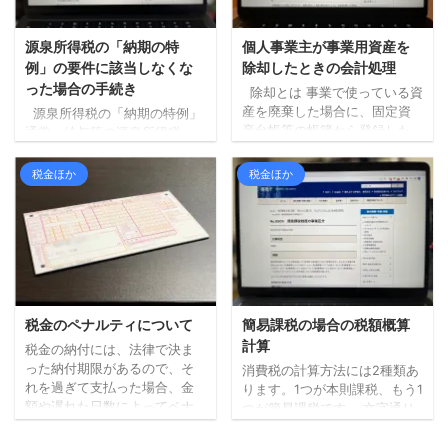
いる場合は、別途「事業税」
いもの 経費に含めることがで
の申告書を提出する必要はあ
きない主な税金は以下のとお
りません。 対象となる所得
り。 所得税 住民税（都道府
源泉所得税の「納期の特
個人事業主が事業用資産を
事業税と名前についています
県・市税） 延滞税などのペナ
例」の要件に該当しなくな
除却したときの会計処理
が、個人事業主すべてに課税
ルティとなる税金 源泉所得税
った場合の手続き
除却とは 事業で使っている資
されるわけではないです。 そ
消費税（税抜経理の場合） 所
産を廃棄した場合に、固定資
源泉所得税の「納期の特例」
して、事業での所得だけに課
得税や住民税は、所得に対し
産台帳等の帳簿から登録した
通常、給与等の源泉所得税
税されるわけでもありませ
て課税されるので、その所得
資産を取り除く手続きが必要
（従業員から預かった所得
ん。 対象 ...
を計算する際の経費にする ...
となります。 これを「除却」
税）は、預かった翌月10日ま
税金ほか
税金ほか
といいます（事業で使わなく
でに納付するのが原則となっ
なったケースでの手続もあり
ています。 従業員がいる事業
ますが、今回は廃棄した場合
所であれば、給与は毎月支給
についてのみ確認します）。
しているでしょうから、基本
除却時の会計処理 個人事業主
的には毎月10日までに納めな
が事業用の資産を売却する場
いといけないことになりま
合、法人とは違う取り扱いと
す。 ただ、一定の条件を満た
なる部分があるので注意が必
す事業所は、毎月ではなく半
税金のペナルティについて
簡易課税の場合の税額概算
要です。 個人事業主が事業用
年に1回の納付でいいですよ。
計算
税金の納付には、法律で決ま
資産を除却する場合はどうな
というのが、いわゆる源泉所
った納付期限があるので、そ
消費税の計算方法には2種類あ
るかというと、この場合「事
得税の「納期の特例」です。
れを過ぎて支払った場合、金
ります。1つが本則課税、もう1
業所得」に含めることになり
具体的には、1月から6月まで
額や遅れた日数によってペナ
つが簡易課税です。 文字通り
ます。 つまり、 ...
に預かった所得税を7月10日ま
ルティがかかることもありま
ではありますが、本則課税は
で、7月から12月までに預かっ
す。 このペナルティのことを
原則的な計算方法で、簡易課