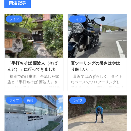
関連記事
ライフ
ライフ
「手打ちそば 蕎波人（そば
夏ツーリングの暑さはやは
んど）」に行ってきました
り厳しい、、
福岡での仕事後、合流した家
最近ではめずらしく、タイト
族と「手打ちそば 蕎波人」さ
なペースでソロツーリングし
んへ行ってきました。 帰りを
てきました。 前回、夏ツーリ
三瀬方面へルート変更し、そ
ングの暑さもやりようはある
ばでも食べて帰ろうというこ
はず、という記事を書きまし
ライフ
長崎
ライフ
とになり、妻にお店を探して
たが、最初に掲げた「ずら
もらいました（大抵妻に探し
す」が中途半端だったため
てもらいます）。 蕎波人さん
に、暑さはどうにもなりませ
は三瀬のお店ではないのです
んでした。。 ちょっと前にベ
が（福岡県早良区）、良さそ
ストタイプのジャケットを新