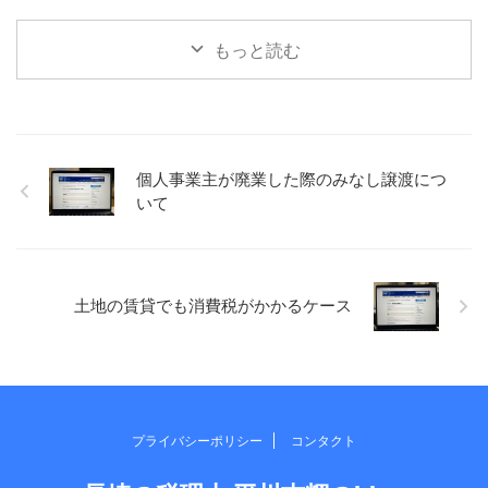
中で、運動の習慣化は特に難
考えないというわけではあり
しいという話題になったの
ませんが、あれやこれやとい
もっと読む
で、習慣化するために考えた
ろんなことを考えるような時
ことなど書いてみます。 小さ
間にはなりません。いまのと
く始める 何でもそうかもしれ
ころ。 考えることがあったと
ませんが、少しだけでも、小
しても、1つか2つ絞って考え
さくスタートさせるのが大切
るぐらいかと。 ただ、その時
なのかもしれません。 仕事に
間がちょうどいいのです。 あ
個人事業主が廃業した際のみなし譲渡につ
おいても、すぐ取り掛かれな
れもこれもとできないので、
いて
いとしても、とりあえず資料
おのずと自分と向き合う時間
だけでも確認してみるとか、
になっている気がします。 最
例えば、読書とかでも、目次
後の方は、ゴールまであと
だけでも、1ページだけでも目
◯kmとかばっかりになってま
を通すとか、小さくスタート
すが。。 ふとしたアイデア ...
土地の賃貸でも消費税がかかるケース
を ...
プライバシーポリシー
コンタクト