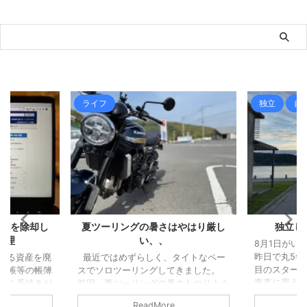
ライフ
独立
自
資産を除却し
夏ツーリングの暑さはやはり厳し
独立し
処理
い、、
8月1日がい
昨日で丸5年
いる資産を廃
最近ではめずらしく、タイトなペー
目のスタート
台帳等の帳簿
スでソロツーリングしてきました。
率直に思うこ
除く手続きが
前回、夏ツーリングの暑さもやりよう
生活できて
を「除却」と
はあるはず、という記事を書きました
ReadMore