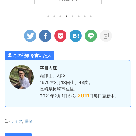
じでしょうか
くなったケー
が、最初に掲げた「ずらす」が中途半
たものの、
、今回は廃棄
端だったために、暑さはどうにもなり
と心許ない
認します）。
ませんでした。。 ちょっと前にベス
活している
事業主が事業
トタイプのジャケットを新調したの
らね。 そし
、法人とは違
で、それも試してみましたが、個人の
もなく、無
あるので注意
感想としましては、「幾分マシではあ
す。 思った
主が事業用資
るものの暑いもんは暑い！」という結
直なところ
なるかという
果となりました。 エンジンの排熱と
いるわけでは
」に含めるこ
日差しで、暑さ（熱さ）が上からも下
ったとおりにな
..
からもなので。 山間部は涼しく ...
この記事を書いた人
平川吉輝
税理士、AFP
1979年8月13日生、46歳。
長崎県長崎市在住。
2011
2021年2月1日から
日毎日更新中。
-
ライフ
,
長崎