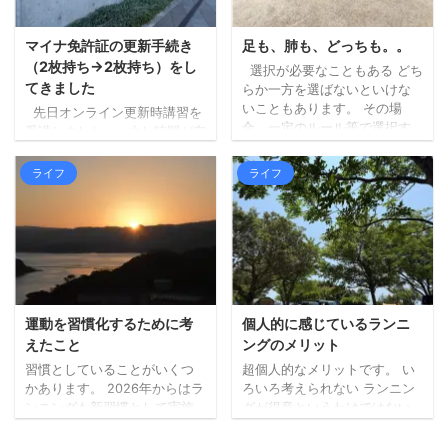
うなお店の中から、到着予定
調したので、それも試してみ
がちょうどよかったのも決め
ましたが、個人の感想としま
手になりました。 詳しく調べ
しては、「幾分マシではある
マイナ免許証の更新手続き
足も、肺も、どっちも。。
ずにいったのですが、人気店
ものの暑いもんは暑い！」と
（2枚持ち→2枚持ち）をし
選択が必要なこともある どち
のようで、すでに受付を済ま
いう結果となりました。 エン
てきました
らか一方を選ばないといけな
せて待機している人ばかりで
ジンの排熱と日差しで、暑さ
いこともあります。 その場
先日オンライン更新時講習を
した。 ひとまず ...
（熱さ）が上からも下からも
合、一定のルール等で選択す
受講しました。 少し時間が空
なので。 山間部は涼しく ...
る必要があります。 内容によ
きましたが、本日更新手続き
りますが、どっちが楽しいか
に行ってきました。 （行こう
ライフ
ライフ
（宇宙兄弟より）など、自分
と思った日が閉庁日だったり
の心が動く方でいいのかもし
で、行けずにおりまし
れません。 どちらかではな
た。。）。 私は免許更新前に
く、できるならどっちも た
マイナ免許証の2枚持ちに切り
だ、できること・モノであれ
替えていましたので、2枚持ち
ば、どちらかではなく、どち
→2枚持ちの更新手続きです。
らもやってみるのがいいなと
今回の受付時にも、免許を3つ
考えています。 あれもこれも
から選ぶことや、私の場合、
運動を習慣化するために考
個人的に感じているランニ
何でも、というのとは違いま
次も2枚持ちにするかなど、事
えたこと
ングのメリット
すが、どちらも試してみない
前に確認がありました。 受付
習慣としていることがいくつ
超個人的なメリットです。 い
とわからないこともあります
時間前に待機する場所で（10
かあります。 2026年からはラ
ろいろ考えられない ランニン
し、両方が大切なこともあっ
人ずつ受付）、係の方から
ンニングも新習慣として実施
グが得意というわけではない
たります ...
「次の免許証をマイナ免許 ...
しています（毎日ではないで
ので、走っている最中はそん
すが）。 先日知人との会話の
なに余裕がありません。 何も