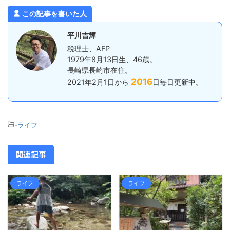
ん。 対象 ...
くいかないと
税は、所得
この記事を書いた人
その所得を
...
平川吉輝
税理士、AFP
1979年8月13日生、46歳。
長崎県長崎市在住。
2016
2021年2月1日から
日毎日更新中。
-
ライフ
関連記事
ライフ
ライフ