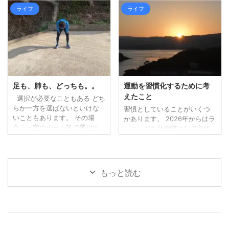
ことも ...
はず、という記事を書きまし
に行ってきました。 （行こう
ライフ
ライフ
たが、最初に掲げた「ずら
と思った日が閉庁日だったり
す」が中途半端だったため
で、行けずにおりまし
に、暑さはどうにもなりませ
た。。）。 私は免許更新前に
んでした。。 ちょっと前にベ
マイナ免許証の2枚持ちに切り
ストタイプのジャケットを新
替えていましたので、2枚持ち
調したので、それも試してみ
→2枚持ちの更新手続きです。
ましたが、個人の感想としま
今回の受付時にも、免許を3つ
しては、「幾分マシではある
から選ぶことや、私の場合、
足も、肺も、どっちも。。
運動を習慣化するために考
ものの暑いもんは暑い！」と
次も2枚持ちにするかなど、事
えたこと
選択が必要なこともある どち
いう結果となりました。 エン
前に確認がありました。 受付
らか一方を選ばないといけな
習慣としていることがいくつ
ジンの排熱と日差しで、暑さ
時間前に待機する場所で（10
いこともあります。 その場
かあります。 2026年からはラ
（熱さ）が上からも下からも
人ずつ受付）、係の方から
合、一定のルール等で選択す
ンニングも新習慣として実施
なので。 山間部は涼しく ...
「次の免許証をマイナ免許 ...
る必要があります。 内容によ
しています（毎日ではないで
りますが、どっちが楽しいか
すが）。 先日知人との会話の
（宇宙兄弟より）など、自分
中で、運動の習慣化は特に難
の心が動く方でいいのかもし
しいという話題になったの
もっと読む
れません。 どちらかではな
で、習慣化するために考えた
く、できるならどっちも た
ことなど書いてみます。 小さ
だ、できること・モノであれ
く始める 何でもそうかもしれ
ば、どちらかではなく、どち
ませんが、少しだけでも、小
らもやってみるのがいいなと
さくスタートさせるのが大切
考えています。 あれもこれも
なのかもしれません。 仕事に