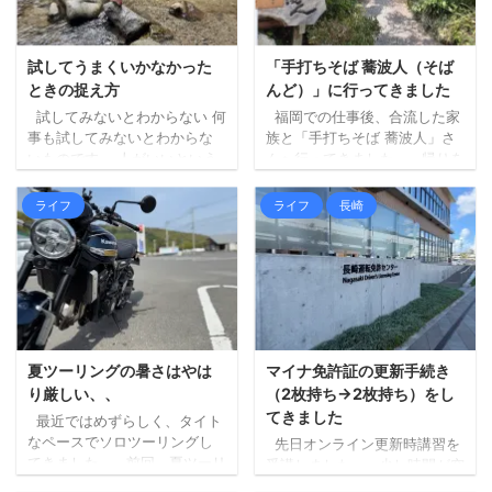
試してうまくいかなかった
「手打ちそば 蕎波人（そば
ときの捉え方
んど）」に行ってきました
試してみないとわからない 何
福岡での仕事後、合流した家
事も試してみないとわからな
族と「手打ちそば 蕎波人」さ
いものです。 人がいいという
んへ行ってきました。 帰りを
からやってみる、試してみる
三瀬方面へルート変更し、そ
というのはいいと思います。
ばでも食べて帰ろうというこ
ライフ
ライフ
長崎
ですが、人がダメというから
とになり、妻にお店を探して
やらないというのは違うのか
もらいました（大抵妻に探し
もしれません（もちろん、絶
てもらいます）。 蕎波人さん
対ダメなこともあります
は三瀬のお店ではないのです
が、、）。 単にその人にとっ
が（福岡県早良区）、良さそ
て合わないだけで、自分には
うなお店の中から、到着予定
そうじゃない場合は、ただの
がちょうどよかったのも決め
機会損失になってしまいま
手になりました。 詳しく調べ
夏ツーリングの暑さはやは
マイナ免許証の更新手続き
す。 試してみないとわかりま
ずにいったのですが、人気店
り厳しい、、
（2枚持ち→2枚持ち）をし
せん。 うまくいかないことも
のようで、すでに受付を済ま
てきました
最近ではめずらしく、タイト
ある 試してみないとわからな
せて待機している人ばかりで
なペースでソロツーリングし
先日オンライン更新時講習を
いし、と実際にやってみたも
した。 ひとまず ...
てきました。 前回、夏ツーリ
受講しました。 少し時間が空
のの、うまくいかないという
ングの暑さもやりようはある
きましたが、本日更新手続き