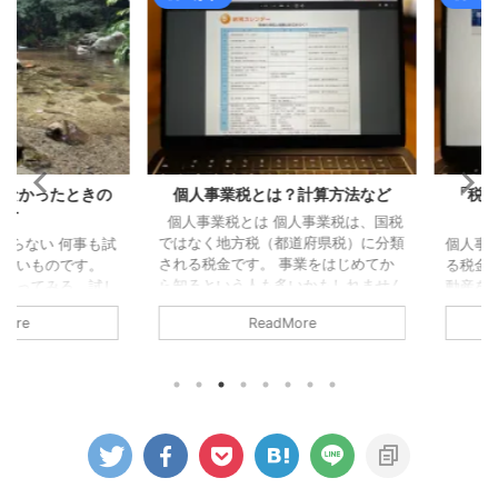
かったときの
個人事業税とは？計算方法など
「税金」で
個人事業税とは 個人事業税は、国税
ではなく地方税（都道府県税）に分類
い 何事も試
個人事業主
される税金です。 事業をはじめてか
ものです。
る税金も様々
ら知るという人も多いかもしれません
てみる、試し
動産を所有
が、個人事業税は所得税、住民税、消
思います。
ら、ほぼ毎
ReadMore
費税とあわせて計算することになりま
からやらない
いる感じにな
す。 所得税の確定申告書または住民
れません（も
ス・個人事
税の確定申告書を提出している場合
もあります
費になる税
は、別途「事業税」の申告書を提出す
にとって合わ
確認してみま
る必要はありません。 対象となる所
うじゃない場
の 経費に含
得 事業税と名前についていますが、
なってしまい
税金は以下の
個人事業主すべてに課税されるわけで
わかりませ
（都道府県・
はないです。 そして、事業での所得
ともある 試
ナルティとな
だけに課税されるわけでもありませ
し、と実際に
税（税抜経理