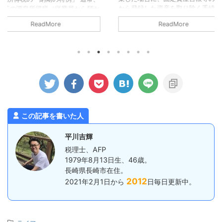
から登録した資産を取り除く手続きが
前回、夏ツ
業員から預か
必要となります。 これを「除却」と
はあるはず
た翌月10日ま
ReadMore
いいます（事業で使わなくなったケー
が、最初に
なっていま
スでの手続もありますが、今回は廃棄
端だったた
所であれば、
した場合についてのみ確認します）。
ませんでし
でしょうか
除却時の会計処理 個人事業主が事業
トタイプの
日までに納めな
用の資産を売却する場合、法人とは違
で、それも
ます。 た
う取り扱いとなる部分があるので注意
感想としま
事業所は、毎
が必要です。 個人事業主が事業用資
るものの暑
納付でいいで
産を除却する場合はどうなるかという
果となりまし
ゆる源泉所得
と、この場合「事業所得」に含めるこ
日差しで、
。 具体的に
とになります。 つまり、 ...
からもなので。
預かった所得税
この記事を書いた人
12月までに
平川吉輝
税理士、AFP
1979年8月13日生、46歳。
長崎県長崎市在住。
2012
2021年2月1日から
日毎日更新中。