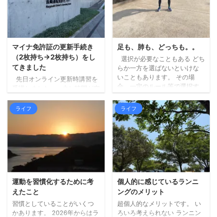
は三瀬のお店ではないのです
んでした。。 ちょっと前にベ
が（福岡県早良区）、良さそ
ストタイプのジャケットを新
うなお店の中から、到着予定
調したので、それも試してみ
がちょうどよかったのも決め
ましたが、個人の感想としま
手になりました。 詳しく調べ
しては、「幾分マシではある
マイナ免許証の更新手続き
足も、肺も、どっちも。。
ずにいったのですが、人気店
ものの暑いもんは暑い！」と
（2枚持ち→2枚持ち）をし
選択が必要なこともある どち
のようで、すでに受付を済ま
いう結果となりました。 エン
てきました
らか一方を選ばないといけな
せて待機している人ばかりで
ジンの排熱と日差しで、暑さ
いこともあります。 その場
先日オンライン更新時講習を
した。 ひとまず ...
（熱さ）が上からも下からも
合、一定のルール等で選択す
受講しました。 少し時間が空
なので。 山間部は涼しく ...
る必要があります。 内容によ
きましたが、本日更新手続き
りますが、どっちが楽しいか
に行ってきました。 （行こう
ライフ
ライフ
（宇宙兄弟より）など、自分
と思った日が閉庁日だったり
の心が動く方でいいのかもし
で、行けずにおりまし
れません。 どちらかではな
た。。）。 私は免許更新前に
く、できるならどっちも た
マイナ免許証の2枚持ちに切り
だ、できること・モノであれ
替えていましたので、2枚持ち
ば、どちらかではなく、どち
→2枚持ちの更新手続きです。
らもやってみるのがいいなと
今回の受付時にも、免許を3つ
考えています。 あれもこれも
から選ぶことや、私の場合、
運動を習慣化するために考
個人的に感じているランニ
何でも、というのとは違いま
次も2枚持ちにするかなど、事
えたこと
ングのメリット
すが、どちらも試してみない
前に確認がありました。 受付
習慣としていることがいくつ
超個人的なメリットです。 い
とわからないこともあります
時間前に待機する場所で（10
かあります。 2026年からはラ
ろいろ考えられない ランニン
し、両方が大切なこともあっ