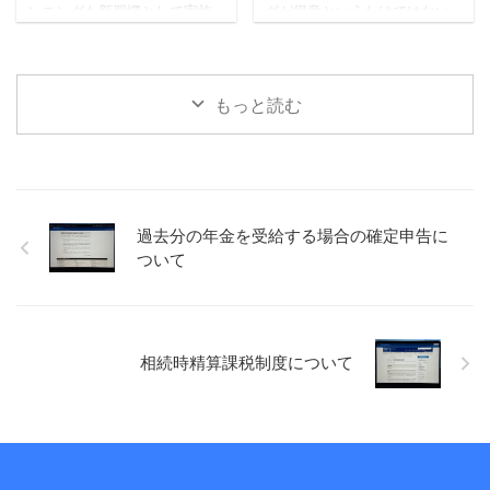
人ずつ受付）、係の方から
ンニングも新習慣として実施
グが得意というわけではない
たります ...
「次の免許証をマイナ免許 ...
しています（毎日ではないで
ので、走っている最中はそん
すが）。 先日知人との会話の
なに余裕がありません。 何も
中で、運動の習慣化は特に難
考えないというわけではあり
しいという話題になったの
ませんが、あれやこれやとい
もっと読む
で、習慣化するために考えた
ろんなことを考えるような時
ことなど書いてみます。 小さ
間にはなりません。いまのと
く始める 何でもそうかもしれ
ころ。 考えることがあったと
ませんが、少しだけでも、小
しても、1つか2つ絞って考え
さくスタートさせるのが大切
るぐらいかと。 ただ、その時
なのかもしれません。 仕事に
間がちょうどいいのです。 あ
過去分の年金を受給する場合の確定申告に
おいても、すぐ取り掛かれな
れもこれもとできないので、
ついて
いとしても、とりあえず資料
おのずと自分と向き合う時間
だけでも確認してみるとか、
になっている気がします。 最
例えば、読書とかでも、目次
後の方は、ゴールまであと
だけでも、1ページだけでも目
◯kmとかばっかりになってま
を通すとか、小さくスタート
すが。。 ふとしたアイデア ...
相続時精算課税制度について
を ...