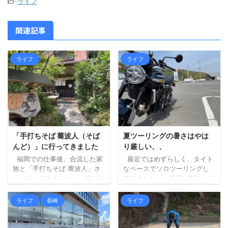
-
ライフ
関連記事
ライフ
ライフ
「手打ちそば 蕎波人（そば
夏ツーリングの暑さはやは
んど）」に行ってきました
り厳しい、、
福岡での仕事後、合流した家
最近ではめずらしく、タイト
族と「手打ちそば 蕎波人」さ
なペースでソロツーリングし
んへ行ってきました。 帰りを
てきました。 前回、夏ツーリ
三瀬方面へルート変更し、そ
ングの暑さもやりようはある
ばでも食べて帰ろうというこ
はず、という記事を書きまし
ライフ
長崎
ライフ
とになり、妻にお店を探して
たが、最初に掲げた「ずら
もらいました（大抵妻に探し
す」が中途半端だったため
てもらいます）。 蕎波人さん
に、暑さはどうにもなりませ