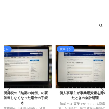
税金ほか
ライフ
の特例」の要
個人事業主が事業用資産を除却し
夏ツーリン
た場合の手続
たときの会計処理
除却とは 事業で使っている資産を廃
最近ではめ
棄した場合に、固定資産台帳等の帳簿
スでソロツ
例」 通常、