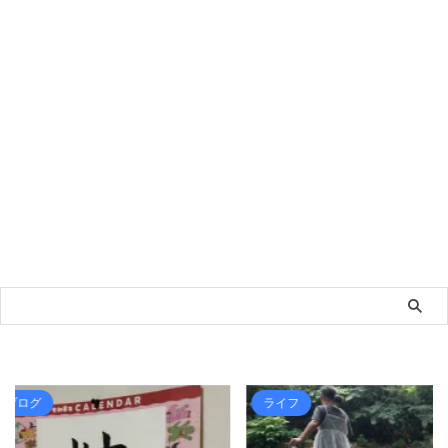
ライフ
税金ほか