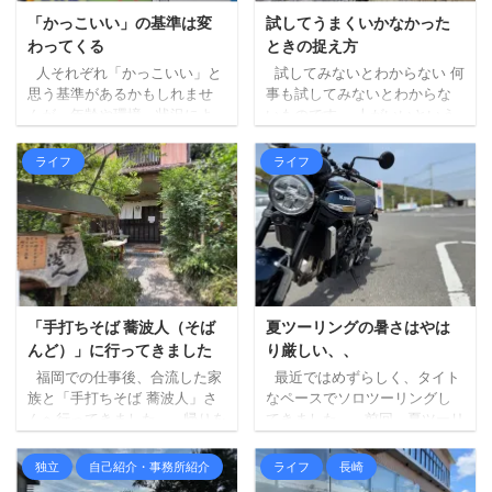
「かっこいい」の基準は変
試してうまくいかなかった
わってくる
ときの捉え方
人それぞれ「かっこいい」と
試してみないとわからない 何
思う基準があるかもしれませ
事も試してみないとわからな
んが、年齢や環境、状況によ
いものです。 人がいいという
ってそれも変わっていくと感
からやってみる、試してみる
じております。 なんとなく、
というのはいいと思います。
ライフ
ライフ
外側のことから内側のことに
ですが、人がダメというから
変化していっているようなイ
やらないというのは違うのか
メージです。 「人」で言う
もしれません（もちろん、絶
と、 自分の軸を持っている 仕
対ダメなこともあります
事への向き合い方 覚悟 動き続
が、、）。 単にその人にとっ
ける 穏やかさ 受け入れる姿勢
て合わないだけで、自分には
などなど 私がかっこいいなと
そうじゃない場合は、ただの
思う人は、どう見えるかとい
機会損失になってしまいま
「手打ちそば 蕎波人（そば
夏ツーリングの暑さはやは
うことではなく、どう生きる
す。 試してみないとわかりま
んど）」に行ってきました
り厳しい、、
かということを大事にしてい
せん。 うまくいかないことも
福岡での仕事後、合流した家
最近ではめずらしく、タイト
る気がします。 話が少しずれ
ある 試してみないとわからな
族と「手打ちそば 蕎波人」さ
なペースでソロツーリングし
ますが、先日、免許のオンラ
いし、と実際にやってみたも
んへ行ってきました。 帰りを
てきました。 前回、夏ツーリ
イン更 ...
のの、うまくいかないという
三瀬方面へルート変更し、そ
ングの暑さもやりようはある
ことも ...
ばでも食べて帰ろうというこ
はず、という記事を書きまし
独立
自己紹介・事務所紹介
ライフ
長崎
とになり、妻にお店を探して
たが、最初に掲げた「ずら