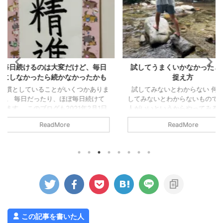
だけど、毎日
試してうまくいかなかったときの
個人事業
なかったかも
捉え方
個人事業税
ではなく地
くつかありま
試してみないとわからない 何事も試
される税金で
ぼ毎日続けて
してみないとわからないものです。
ら知るとい
21年2月1日
人がいいというからやってみる、試し
が、個人事
。 今でも、
てみるというのはいいと思います。
ReadMore
費税とあわ
すが、毎日と
ですが、人がダメというからやらない
す。 所得税
かったかもし
というのは違うのかもしれません（も
税の確定申
わない 毎日
ちろん、絶対ダメなこともあります
は、別途「
ら、おそらく
が、、）。 単にその人にとって合わ
る必要はあ
」、「書こう
ないだけで、自分にはそうじゃない場
得 事業税と
うかな～（書
合は、ただの機会損失になってしまい
個人事業主
～）」と考え
ます。 試してみないとわかりませ
はないです。
毎日だと、書
ん。 うまくいかないこともある 試
だけに課税
くていいので
してみないとわからないし、と実際に
ん。 対象 ...
い あと、週
やってみたものの、うまくいかないと
この記事を書いた人
いうことも ...