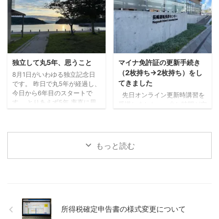
もらいました（大抵妻に探し
す」が中途半端だったため
てもらいます）。 蕎波人さん
に、暑さはどうにもなりませ
は三瀬のお店ではないのです
んでした。。 ちょっと前にベ
が（福岡県早良区）、良さそ
ストタイプのジャケットを新
うなお店の中から、到着予定
調したので、それも試してみ
がちょうどよかったのも決め
ましたが、個人の感想としま
手になりました。 詳しく調べ
しては、「幾分マシではある
独立して丸5年、思うこと
マイナ免許証の更新手続き
ずにいったのですが、人気店
ものの暑いもんは暑い！」と
（2枚持ち→2枚持ち）をし
8月1日がいわゆる独立記念日
のようで、すでに受付を済ま
いう結果となりました。 エン
てきました
です。 昨日で丸5年が経過し、
せて待機している人ばかりで
ジンの排熱と日差しで、暑さ
今日から6年目のスタートで
先日オンライン更新時講習を
した。 ひとまず ...
（熱さ）が上からも下からも
す。 とりあえず5年 率直に思
受講しました。 少し時間が空
なので。 山間部は涼しく ...
うことは、とりあえず5年間生
きましたが、本日更新手続き
活できている、よかった！と
に行ってきました。 （行こう
いう感じでしょうか。 0スター
と思った日が閉庁日だったり
トではなかったものの、十分
で、行けずにおりまし
もっと読む
に生活できるかというと心許
た。。）。 私は免許更新前に
ない感じでしたし、ちゃんと
マイナ免許証の2枚持ちに切り
生活している保証はなかった
替えていましたので、2枚持ち
わけですからね。 そして、大
→2枚持ちの更新手続きです。
きな病気や怪我等もなく、無
今回の受付時にも、免許を3つ
事生活できたことに感謝で
から選ぶことや、私の場合、
す。 思ったとおりの形ではな
次も2枚持ちにするかなど、事
所得税確定申告書の様式変更について
い 正直なところ思い描いたカ
前に確認がありました。 受付