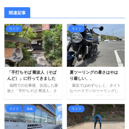
関連記事
ライフ
ライフ
「手打ちそば 蕎波人（そば
夏ツーリングの暑さはやは
んど）」に行ってきました
り厳しい、、
福岡での仕事後、合流した家
最近ではめずらしく、タイト
族と「手打ちそば 蕎波人」さ
なペースでソロツーリングし
んへ行ってきました。 帰りを
てきました。 前回、夏ツーリ
三瀬方面へルート変更し、そ
ングの暑さもやりようはある
ばでも食べて帰ろうというこ
はず、という記事を書きまし
ライフ
長崎
ライフ
とになり、妻にお店を探して
たが、最初に掲げた「ずら
もらいました（大抵妻に探し
す」が中途半端だったため
てもらいます）。 蕎波人さん
に、暑さはどうにもなりませ