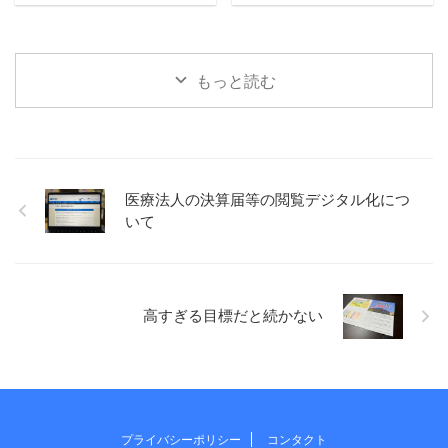
「次の免許証をマイナ免許 ...
しています（毎日ではないで
ので、走っている最中はそん
すが）。 先日知人との会話の
なに余裕がありません。 何も
中で、運動の習慣化は特に難
考えないというわけではあり
しいという話題になったの
ませんが、あれやこれやとい
もっと読む
で、習慣化するために考えた
ろんなことを考えるような時
ことなど書いてみます。 小さ
間にはなりません。いまのと
く始める 何でもそうかもしれ
ころ。 考えることがあったと
ませんが、少しだけでも、小
しても、1つか2つ絞って考え
さくスタートさせるのが大切
るぐらいかと。 ただ、その時
なのかもしれません。 仕事に
間がちょうどいいのです。 あ
医療法人の決算届等の閲覧デジタル化につ
おいても、すぐ取り掛かれな
れもこれもとできないので、
いて
いとしても、とりあえず資料
おのずと自分と向き合う時間
だけでも確認してみるとか、
になっている気がします。 最
例えば、読書とかでも、目次
後の方は、ゴールまであと
だけでも、1ページだけでも目
◯kmとかばっかりになってま
を通すとか、小さくスタート
すが。。 ふとしたアイデア ...
高すぎる目標だと続かない
を ...
プライバシーポリシー
コンタクト