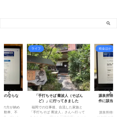
ライフ
税金ほか
るものならな
「手打ちそば 蕎波人（そばん
源泉所得税
ど）」に行ってきました
件に該当し
スの方が納め
福岡での仕事後、合流した家族と
 自動車、不
「手打ちそば 蕎波人」さんへ行って
源泉所得税