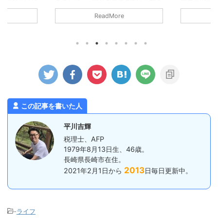
で使っていた
きました。 帰りを三瀬方面へルート
給与等の源
税金を払って
変更し、そばでも食べて帰ろうという
った所得税）
ReadMore
フリーラン
ことになり、妻にお店を探してもらい
でに納付す
税金のうち経
ました（大抵妻に探してもらいま
す。 従業員
税金について
す）。 蕎波人さんは三瀬のお店では
給与は毎月
にならないも
ないのですが（福岡県早良区）、良さ
ら、基本的に
できない主な
そうなお店の中から、到着予定がちょ
いといけない
得税 住民税
うどよかったのも決め手になりまし
だ、一定の
滞税などのペ
た。 詳しく調べずにいったのです
月ではなく半
所得税 消費
が、人気店のようで、すでに受付を済
すよ。とい
所得税や住民
ませて待機している人ばかりでした。
税の「納期の
されるので、
ひとまず ...
は、1月から
この記事を書いた人
経費にする
を7月10日
預かった所得税
平川吉輝
税理士、AFP
1979年8月13日生、46歳。
長崎県長崎市在住。
2013
2021年2月1日から
日毎日更新中。
-
ライフ