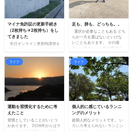
は三瀬のお店ではないのです
んでした。。 ちょっと前にベ
が（福岡県早良区）、良さそ
ストタイプのジャケットを新
うなお店の中から、到着予定
調したので、それも試してみ
がちょうどよかったのも決め
ましたが、個人の感想としま
手になりました。 詳しく調べ
しては、「幾分マシではある
マイナ免許証の更新手続き
足も、肺も、どっちも。。
ずにいったのですが、人気店
ものの暑いもんは暑い！」と
（2枚持ち→2枚持ち）をし
選択が必要なこともある どち
のようで、すでに受付を済ま
いう結果となりました。 エン
てきました
らか一方を選ばないといけな
せて待機している人ばかりで
ジンの排熱と日差しで、暑さ
いこともあります。 その場
先日オンライン更新時講習を
した。 ひとまず ...
（熱さ）が上からも下からも
合、一定のルール等で選択す
受講しました。 少し時間が空
なので。 山間部は涼しく ...
る必要があります。 内容によ
きましたが、本日更新手続き
りますが、どっちが楽しいか
に行ってきました。 （行こう
ライフ
ライフ
（宇宙兄弟より）など、自分
と思った日が閉庁日だったり
の心が動く方でいいのかもし
で、行けずにおりまし
れません。 どちらかではな
た。。）。 私は免許更新前に
く、できるならどっちも た
マイナ免許証の2枚持ちに切り
だ、できること・モノであれ
替えていましたので、2枚持ち
ば、どちらかではなく、どち
→2枚持ちの更新手続きです。
らもやってみるのがいいなと
今回の受付時にも、免許を3つ
考えています。 あれもこれも
から選ぶことや、私の場合、
運動を習慣化するために考
個人的に感じているランニ
何でも、というのとは違いま
次も2枚持ちにするかなど、事
えたこと
ングのメリット
すが、どちらも試してみない
前に確認がありました。 受付
習慣としていることがいくつ
超個人的なメリットです。 い
とわからないこともあります
時間前に待機する場所で（10
かあります。 2026年からはラ
ろいろ考えられない ランニン
し、両方が大切なこともあっ
人ずつ受付）、係の方から
ンニングも新習慣として実施
グが得意というわけではない
たります ...