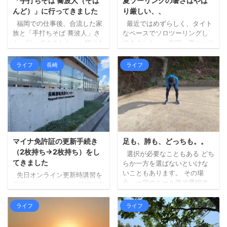
「手打ちそば 蕎波人（そば
夏ツーリングの暑さはやは
んど）」に行ってきました
り厳しい、、
福岡での仕事後、合流した家
最近ではめずらしく、タイト
族と「手打ちそば 蕎波人」さ
なペースでソロツーリングし
んへ行ってきました。 帰りを
てきました。 前回、夏ツーリ
三瀬方面へルート変更し、そ
ングの暑さもやりようはある
ばでも食べて帰ろうというこ
はず、という記事を書きまし
ライフ
長崎
ライフ
とになり、妻にお店を探して
たが、最初に掲げた「ずら
もらいました（大抵妻に探し
す」が中途半端だったため
てもらいます）。 蕎波人さん
に、暑さはどうにもなりませ
は三瀬のお店ではないのです
んでした。。 ちょっと前にベ
が（福岡県早良区）、良さそ
ストタイプのジャケットを新
うなお店の中から、到着予定
調したので、それも試してみ
がちょうどよかったのも決め
ましたが、個人の感想としま
手になりました。 詳しく調べ
しては、「幾分マシではある
マイナ免許証の更新手続き
足も、肺も、どっちも。。
ずにいったのですが、人気店
ものの暑いもんは暑い！」と
（2枚持ち→2枚持ち）をし
選択が必要なこともある どち
のようで、すでに受付を済ま
いう結果となりました。 エン
てきました
らか一方を選ばないといけな
せて待機している人ばかりで
ジンの排熱と日差しで、暑さ
いこともあります。 その場
先日オンライン更新時講習を
した。 ひとまず ...
（熱さ）が上からも下からも
合、一定のルール等で選択す
受講しました。 少し時間が空
なので。 山間部は涼しく ...
る必要があります。 内容によ
きましたが、本日更新手続き
りますが、どっちが楽しいか
に行ってきました。 （行こう
ライフ
ライフ
（宇宙兄弟より）など、自分
と思った日が閉庁日だったり
の心が動く方でいいのかもし
で、行けずにおりまし