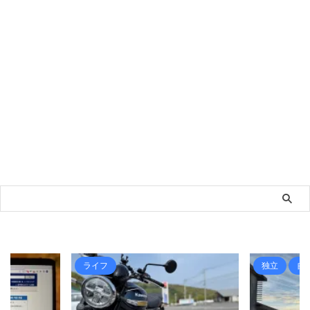
ライフ
独立
自