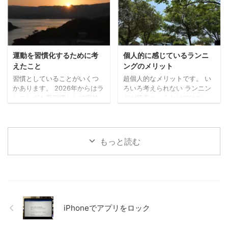
れません。 どちらかではな
た。。）。 私は免許更新前に
く、できるならどっちも た
マイナ免許証の2枚持ちに切り
だ、できること・モノであれ
替えていましたので、2枚持ち
ば、どちらかではなく、どち
→2枚持ちの更新手続きです。
らもやってみるのがいいなと
今回の受付時にも、免許を3つ
考えています。 あれもこれも
から選ぶことや、私の場合、
運動を習慣化するために考
個人的に感じているランニ
何でも、というのとは違いま
次も2枚持ちにするかなど、事
えたこと
ングのメリット
すが、どちらも試してみない
前に確認がありました。 受付
習慣としていることがいくつ
超個人的なメリットです。 い
とわからないこともあります
時間前に待機する場所で（10
かあります。 2026年からはラ
ろいろ考えられない ランニン
し、両方が大切なこともあっ
人ずつ受付）、係の方から
ンニングも新習慣として実施
グが得意というわけではない
たります ...
「次の免許証をマイナ免許 ...
しています（毎日ではないで
ので、走っている最中はそん
すが）。 先日知人との会話の
なに余裕がありません。 何も
中で、運動の習慣化は特に難
考えないというわけではあり
しいという話題になったの
ませんが、あれやこれやとい
もっと読む
で、習慣化するために考えた
ろんなことを考えるような時
ことなど書いてみます。 小さ
間にはなりません。いまのと
く始める 何でもそうかもしれ
ころ。 考えることがあったと
ませんが、少しだけでも、小
しても、1つか2つ絞って考え
さくスタートさせるのが大切
るぐらいかと。 ただ、その時
なのかもしれません。 仕事に
間がちょうどいいのです。 あ
おいても、すぐ取り掛かれな
れもこれもとできないので、
iPhoneでアプリをロック
いとしても、とりあえず資料
おのずと自分と向き合う時間
だけでも確認してみるとか、
になっている気がします。 最