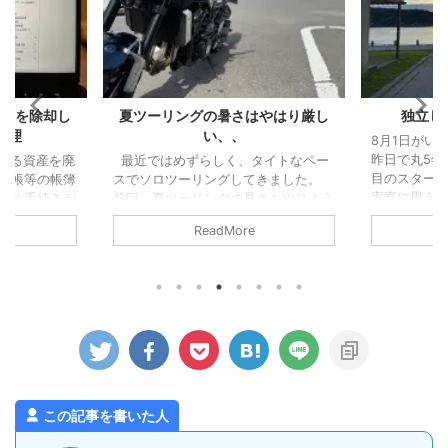
資産を除却し
夏ツーリングの暑さはやはり厳し
独立し
処理
い、、
8月1日がい
昨日で丸5年
いる資産を廃
最近ではめずらしく、タイトなペー
目のスタート
台帳等の帳簿
スでソロツーリングしてきました。
率直に思うこ
除く手続きが
前回、夏ツーリングの暑さもやりよう
生活できて
を「除却」と
はあるはず、という記事を書きました
ReadMore
じでしょうか
くなったケー
が、最初に掲げた「ずらす」が中途半
たものの、
、今回は廃棄
端だったために、暑さはどうにもなり
と心許ない
認します）。
ませんでした。。 ちょっと前にベス
活している
事業主が事業
トタイプのジャケットを新調したの
らね。 そし
、法人とは違
で、それも試してみましたが、個人の
もなく、無
あるので注意
感想としましては、「幾分マシではあ
す。 思った
主が事業用資
るものの暑いもんは暑い！」という結
直なところ
なるかという
果となりました。 エンジンの排熱と
いるわけでは
」に含めるこ
日差しで、暑さ（熱さ）が上からも下
ったとおりにな
..
からもなので。 山間部は涼しく ...
この記事を書いた人