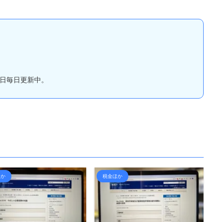
所得税の「納期の特例」で
合はどうなるかというと、この場合
具体的には、1月から6月までに
「事業所得」に含めることになりま
た所得税を7月10日まで、7月
す。 つまり、 ...
間
2月までに預かった所得税を ...
。
日毎日更新中。
ほか
税金ほか