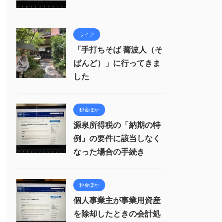
ライフ
「手打ちそば 蕎波人（そ
ばんど）」に行ってきま
した
税金ほか
源泉所得税の「納期の特
例」の要件に該当しなく
なった場合の手続き
税金ほか
個人事業主が事業用資産
を除却したときの会計処