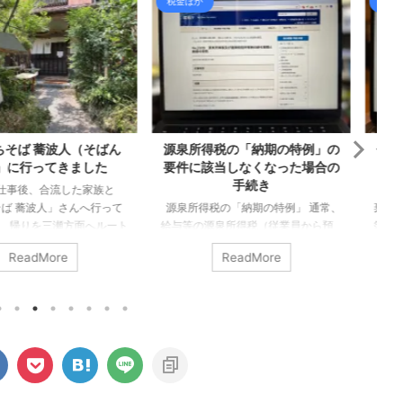
ほか
税金ほか
所得税の「納期の特例」の
個人事業主が事業用資産を除却
に該当しなくなった場合の
したときの会計処理
手続き
除却とは 事業で使っている資産を廃
得税の「納期の特例」 通常、
棄した場合に、固定資産台帳等の帳
の源泉所得税（従業員から預
簿から登録した資産を取り除く手続
所得税）は、預かった翌月10
きが必要となります。 これを「除
ReadMore
ReadMore
に納付するのが原則となって
却」といいます（事業で使わなくな
。 従業員がいる事業所であれ
ったケースでの手続もありますが、
与は毎月支給しているでしょ
今回は廃棄した場合についてのみ確
、基本的には毎月10日までに
認します）。 除却時の会計処理 個
いといけないことになりま
人事業主が事業用の資産を売却する
ただ、一定の条件を満たす事業
場合、法人とは違う取り扱いとなる
毎月ではなく半年に1回の納付
部分があるので注意が必要です。 個
ですよ。というのが、いわゆ
人事業主が事業用資産を除却する場