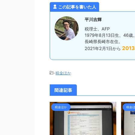
税（税抜経理の場合） 所得
付を済ませて待機している人ばかり
る源泉
この記事を書いた人
は、所得に対して課税さ
でした。 ひとまず ...
す。 
その所得を計算する際の
預かっ
平川吉輝
..
から1
税理士、AFP
1979年8月13日生、46歳
長崎県長崎市在住。
2013
2021年2月1日から
-
税金ほか
関連記事
税金ほか
税金