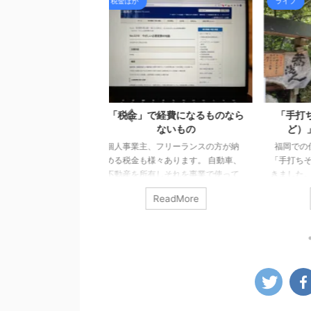
ライフ
税金
で経費になるものなら
「手打ちそば 蕎波人（そばん
源泉
ないもの
ど）」に行ってきました
要件
、フリーランスの方が納
福岡での仕事後、合流した家族と
様々あります。 自動車、
「手打ちそば 蕎波人」さんへ行って
源泉所
有しそれを事業で使って
きました。 帰りを三瀬方面へルート
給与等
ぼ毎月何かしらの税金を
変更し、そばでも食べて帰ろうとい
かった
ReadMore
ReadMore
感じになります。 フリー
うことになり、妻にお店を探しても
日まで
人事業主が支払う税金の
らいました（大抵妻に探してもらい
います
なる税金、ならない税金
ます）。 蕎波人さんは三瀬のお店で
ば、給
認してみます。 経費にな
はないのですが（福岡県早良区）、
うから
 経費に含めることができ
良さそうなお店の中から、到着予定
納めな
金は以下のとおり。 所得
がちょうどよかったのも決め手にな
す。 
（都道府県・市税） 延滞税
りました。 詳しく調べずにいったの
所は、
ルティとなる税金 源泉所
ですが、人気店のようで、すでに受
でいい