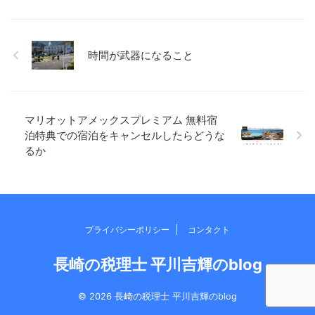
ませんが、少しだけでも、小
しても、1つか2つ絞って考え
さくスタートさせるのが大切
るぐらいかと。 ただ、その時
なのかもしれません。 仕事に
間がちょうどいいのです。 あ
おいても、すぐ取り掛かれな
れもこれもとできないので、
時間が武器になること
いとしても、とりあえず資料
おのずと自分と向き合う時間
だけでも確認してみるとか、
になっている気がします。 最
例えば、読書とかでも、目次
後の方は、ゴールまであと
だけでも、1ページだけでも目
◯kmとかばっかりになってま
を通すとか、小さくスタート
すが。。 ふとしたアイデア ...
マリオットアメックスプレミアム 無料宿
を ...
泊特典での宿泊をキャンセルしたらどうな
るか
プライバシーポリシー
コンタクト
長崎の税理士 平川吉輝のblog
© 2026 長崎の税理士 平川吉輝のblog