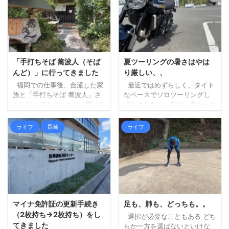
「手打ちそば 蕎波人（そば
夏ツーリングの暑さはやは
んど）」に行ってきました
り厳しい、、
福岡での仕事後、合流した家
最近ではめずらしく、タイト
族と「手打ちそば 蕎波人」さ
なペースでソロツーリングし
んへ行ってきました。 帰りを
てきました。 前回、夏ツーリ
三瀬方面へルート変更し、そ
ングの暑さもやりようはある
ばでも食べて帰ろうというこ
はず、という記事を書きまし
ライフ
長崎
ライフ
とになり、妻にお店を探して
たが、最初に掲げた「ずら
もらいました（大抵妻に探し
す」が中途半端だったため
てもらいます）。 蕎波人さん
に、暑さはどうにもなりませ
は三瀬のお店ではないのです
んでした。。 ちょっと前にベ
が（福岡県早良区）、良さそ
ストタイプのジャケットを新
うなお店の中から、到着予定
調したので、それも試してみ
がちょうどよかったのも決め
ましたが、個人の感想としま
手になりました。 詳しく調べ
しては、「幾分マシではある
マイナ免許証の更新手続き
足も、肺も、どっちも。。
ずにいったのですが、人気店
ものの暑いもんは暑い！」と
（2枚持ち→2枚持ち）をし
選択が必要なこともある どち
のようで、すでに受付を済ま
いう結果となりました。 エン
てきました
らか一方を選ばないといけな