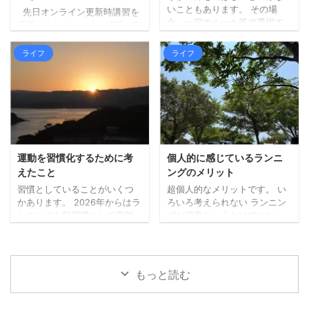
せて待機している人ばかりで
ジンの排熱と日差しで、暑さ
いこともあります。 その場
先日オンライン更新時講習を
した。 ひとまず ...
（熱さ）が上からも下からも
合、一定のルール等で選択す
受講しました。 少し時間が空
なので。 山間部は涼しく ...
る必要があります。 内容によ
きましたが、本日更新手続き
りますが、どっちが楽しいか
に行ってきました。 （行こう
ライフ
ライフ
（宇宙兄弟より）など、自分
と思った日が閉庁日だったり
の心が動く方でいいのかもし
で、行けずにおりまし
れません。 どちらかではな
た。。）。 私は免許更新前に
く、できるならどっちも た
マイナ免許証の2枚持ちに切り
だ、できること・モノであれ
替えていましたので、2枚持ち
ば、どちらかではなく、どち
→2枚持ちの更新手続きです。
らもやってみるのがいいなと
今回の受付時にも、免許を3つ
考えています。 あれもこれも
から選ぶことや、私の場合、
運動を習慣化するために考
個人的に感じているランニ
何でも、というのとは違いま
次も2枚持ちにするかなど、事
えたこと
ングのメリット
すが、どちらも試してみない
前に確認がありました。 受付
習慣としていることがいくつ
超個人的なメリットです。 い
とわからないこともあります
時間前に待機する場所で（10
かあります。 2026年からはラ
ろいろ考えられない ランニン
し、両方が大切なこともあっ
人ずつ受付）、係の方から
ンニングも新習慣として実施
グが得意というわけではない
たります ...
「次の免許証をマイナ免許 ...
しています（毎日ではないで
ので、走っている最中はそん
すが）。 先日知人との会話の
なに余裕がありません。 何も
中で、運動の習慣化は特に難
考えないというわけではあり
しいという話題になったの
ませんが、あれやこれやとい
もっと読む
で、習慣化するために考えた
ろんなことを考えるような時
ことなど書いてみます。 小さ
間にはなりません。いまのと
く始める 何でもそうかもしれ
ころ。 考えることがあったと