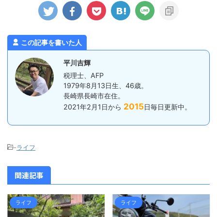
ていますが、
税金は以下のとおり。 所得税 住民税
うどよかっ
されるわけで
（都道府県・市税） 延滞税などのペ
た。 詳し
事業での所得
ナルティとなる税金 源泉所得税 消費
が、人気店
もありませ
税（税抜経理の場合） 所得税や住民
ませて待機
税は、所得に対して課税されるので、
ひとまず ...
この記事を書いた人
その所得を計算する際の経費にする
...
平川吉輝
税理士、AFP
1979年8月13日生、46歳。
長崎県長崎市在住。
2015
2021年2月1日から
日毎日更新中。
-
ライフ
関連記事
ライフ
ライフ