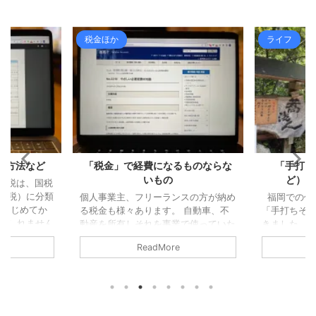
税金ほか
ライフ
算方法など
「税金」で経費になるものならな
「手打ち
いもの
ど）」
業税は、国税
県税）に分類
個人事業主、フリーランスの方が納め
福岡での仕
をはじめてか
る税金も様々あります。 自動車、不
「手打ちそば
もしれません
動産を所有しそれを事業で使っていた
きました。
、住民税、消
ら、ほぼ毎月何かしらの税金を払って
変更し、そ
ReadMore
ことになりま
いる感じになります。 フリーラン
ことになり
書または住民
ス・個人事業主が支払う税金のうち経
ました（大
ている場合
費になる税金、ならない税金について
す）。 蕎
告書を提出す
確認してみます。 経費にならないも
ないのです
対象となる所
の 経費に含めることができない主な
そうなお店