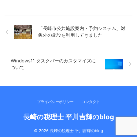
ことなど書いてみます。 小さ
間にはなりません。いまのと
く始める 何でもそうかもしれ
ころ。 考えることがあったと
ませんが、少しだけでも、小
しても、1つか2つ絞って考え
さくスタートさせるのが大切
るぐらいかと。 ただ、その時
なのかもしれません。 仕事に
間がちょうどいいのです。 あ
「長崎市公共施設案内・予約システム」対
おいても、すぐ取り掛かれな
れもこれもとできないので、
象外の施設を利用してきました
いとしても、とりあえず資料
おのずと自分と向き合う時間
だけでも確認してみるとか、
になっている気がします。 最
例えば、読書とかでも、目次
後の方は、ゴールまであと
だけでも、1ページだけでも目
◯kmとかばっかりになってま
を通すとか、小さくスタート
すが。。 ふとしたアイデア ...
Windows11 タスクバーのカスタマイズに
を ...
ついて
プライバシーポリシー
コンタクト
長崎の税理士 平川吉輝のblog
© 2026 長崎の税理士 平川吉輝のblog