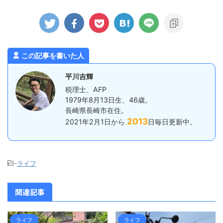
できない主な
そうなお店の中から、到着予定がちょ
いといけない
得税 住民税
うどよかったのも決め手になりまし
だ、一定の
滞税などのペ
た。 詳しく調べずにいったのです
月ではなく半
所得税 消費
が、人気店のようで、すでに受付を済
すよ。とい
所得税や住民
ませて待機している人ばかりでした。
税の「納期の
されるので、
ひとまず ...
は、1月から
この記事を書いた人
経費にする
を7月10日
預かった所得税
平川吉輝
税理士、AFP
1979年8月13日生、46歳。
長崎県長崎市在住。
2013
2021年2月1日から
日毎日更新中。
-
ライフ
関連記事
ライフ
ライフ