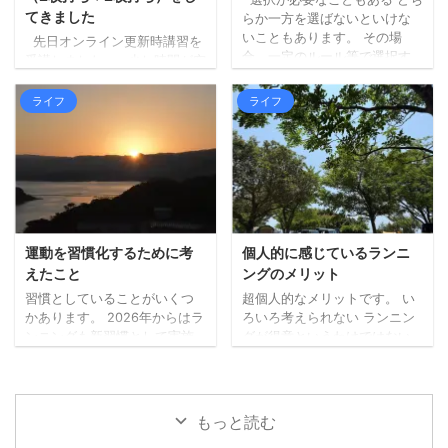
のようで、すでに受付を済ま
いう結果となりました。 エン
てきました
らか一方を選ばないといけな
せて待機している人ばかりで
ジンの排熱と日差しで、暑さ
いこともあります。 その場
先日オンライン更新時講習を
した。 ひとまず ...
（熱さ）が上からも下からも
合、一定のルール等で選択す
受講しました。 少し時間が空
なので。 山間部は涼しく ...
る必要があります。 内容によ
きましたが、本日更新手続き
りますが、どっちが楽しいか
に行ってきました。 （行こう
ライフ
ライフ
（宇宙兄弟より）など、自分
と思った日が閉庁日だったり
の心が動く方でいいのかもし
で、行けずにおりまし
れません。 どちらかではな
た。。）。 私は免許更新前に
く、できるならどっちも た
マイナ免許証の2枚持ちに切り
だ、できること・モノであれ
替えていましたので、2枚持ち
ば、どちらかではなく、どち
→2枚持ちの更新手続きです。
らもやってみるのがいいなと
今回の受付時にも、免許を3つ
考えています。 あれもこれも
から選ぶことや、私の場合、
運動を習慣化するために考
個人的に感じているランニ
何でも、というのとは違いま
次も2枚持ちにするかなど、事
えたこと
ングのメリット
すが、どちらも試してみない
前に確認がありました。 受付
習慣としていることがいくつ
超個人的なメリットです。 い
とわからないこともあります
時間前に待機する場所で（10
かあります。 2026年からはラ
ろいろ考えられない ランニン
し、両方が大切なこともあっ
人ずつ受付）、係の方から
ンニングも新習慣として実施
グが得意というわけではない
たります ...
「次の免許証をマイナ免許 ...
しています（毎日ではないで
ので、走っている最中はそん
すが）。 先日知人との会話の
なに余裕がありません。 何も
中で、運動の習慣化は特に難
考えないというわけではあり
しいという話題になったの
ませんが、あれやこれやとい
もっと読む
で、習慣化するために考えた
ろんなことを考えるような時