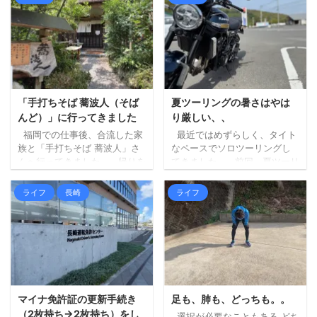
「手打ちそば 蕎波人（そば
夏ツーリングの暑さはやは
んど）」に行ってきました
り厳しい、、
福岡での仕事後、合流した家
最近ではめずらしく、タイト
族と「手打ちそば 蕎波人」さ
なペースでソロツーリングし
んへ行ってきました。 帰りを
てきました。 前回、夏ツーリ
三瀬方面へルート変更し、そ
ングの暑さもやりようはある
ばでも食べて帰ろうというこ
はず、という記事を書きまし
ライフ
長崎
ライフ
とになり、妻にお店を探して
たが、最初に掲げた「ずら
もらいました（大抵妻に探し
す」が中途半端だったため
てもらいます）。 蕎波人さん
に、暑さはどうにもなりませ
は三瀬のお店ではないのです
んでした。。 ちょっと前にベ
が（福岡県早良区）、良さそ
ストタイプのジャケットを新
うなお店の中から、到着予定
調したので、それも試してみ
がちょうどよかったのも決め
ましたが、個人の感想としま
手になりました。 詳しく調べ
しては、「幾分マシではある
マイナ免許証の更新手続き
足も、肺も、どっちも。。
ずにいったのですが、人気店
ものの暑いもんは暑い！」と
（2枚持ち→2枚持ち）をし
選択が必要なこともある どち