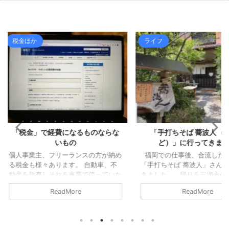
ライフ
税金ほか
るものならな
「手打ちそば 蕎波人（そばん
源泉所得税
ど）」に行ってきました
件に該当し
スの方が納め
福岡での仕事後、合流した家族と
 自動車、不
「手打ちそば 蕎波人」さんへ行って
源泉所得税
で使っていた
きました。 帰りを三瀬方面へルート
給与等の源
税金を払って
変更し、そばでも食べて帰ろうという
った所得税）
ReadMore
フリーラン
ことになり、妻にお店を探してもらい
でに納付す
税金のうち経
ました（大抵妻に探してもらいま
す。 従業員
税金について
す）。 蕎波人さんは三瀬のお店では
給与は毎月
にならないも
ないのですが（福岡県早良区）、良さ
ら、基本的に