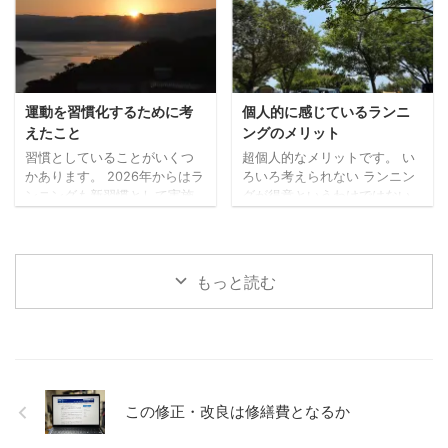
れません。 どちらかではな
た。。）。 私は免許更新前に
く、できるならどっちも た
マイナ免許証の2枚持ちに切り
だ、できること・モノであれ
替えていましたので、2枚持ち
ば、どちらかではなく、どち
→2枚持ちの更新手続きです。
らもやってみるのがいいなと
今回の受付時にも、免許を3つ
考えています。 あれもこれも
から選ぶことや、私の場合、
運動を習慣化するために考
個人的に感じているランニ
何でも、というのとは違いま
次も2枚持ちにするかなど、事
えたこと
ングのメリット
すが、どちらも試してみない
前に確認がありました。 受付
習慣としていることがいくつ
超個人的なメリットです。 い
とわからないこともあります
時間前に待機する場所で（10
かあります。 2026年からはラ
ろいろ考えられない ランニン
し、両方が大切なこともあっ
人ずつ受付）、係の方から
ンニングも新習慣として実施
グが得意というわけではない
たります ...
「次の免許証をマイナ免許 ...
しています（毎日ではないで
ので、走っている最中はそん
すが）。 先日知人との会話の
なに余裕がありません。 何も
中で、運動の習慣化は特に難
考えないというわけではあり
しいという話題になったの
ませんが、あれやこれやとい
もっと読む
で、習慣化するために考えた
ろんなことを考えるような時
ことなど書いてみます。 小さ
間にはなりません。いまのと
く始める 何でもそうかもしれ
ころ。 考えることがあったと
ませんが、少しだけでも、小
しても、1つか2つ絞って考え
さくスタートさせるのが大切
るぐらいかと。 ただ、その時
なのかもしれません。 仕事に
間がちょうどいいのです。 あ
おいても、すぐ取り掛かれな
れもこれもとできないので、
この修正・改良は修繕費となるか
いとしても、とりあえず資料
おのずと自分と向き合う時間
だけでも確認してみるとか、
になっている気がします。 最