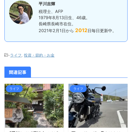
平川吉輝
税理士、AFP
1979年8月13日生、46歳。
長崎県長崎市在住。
2012
2021年2月1日から
日毎日更新中。
-
ライフ
,
投資・節約・お金
関連記事
ライフ
ライフ