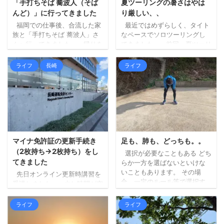
「手打ちそば 蕎波人（そば
夏ツーリングの暑さはやは
んど）」に行ってきました
り厳しい、、
福岡での仕事後、合流した家
最近ではめずらしく、タイト
族と「手打ちそば 蕎波人」さ
なペースでソロツーリングし
んへ行ってきました。 帰りを
てきました。 前回、夏ツーリ
三瀬方面へルート変更し、そ
ングの暑さもやりようはある
ばでも食べて帰ろうというこ
はず、という記事を書きまし
ライフ
長崎
ライフ
とになり、妻にお店を探して
たが、最初に掲げた「ずら
もらいました（大抵妻に探し
す」が中途半端だったため
てもらいます）。 蕎波人さん
に、暑さはどうにもなりませ
は三瀬のお店ではないのです
んでした。。 ちょっと前にベ
が（福岡県早良区）、良さそ
ストタイプのジャケットを新
うなお店の中から、到着予定
調したので、それも試してみ
がちょうどよかったのも決め
ましたが、個人の感想としま
手になりました。 詳しく調べ
しては、「幾分マシではある
マイナ免許証の更新手続き
足も、肺も、どっちも。。
ずにいったのですが、人気店
ものの暑いもんは暑い！」と
（2枚持ち→2枚持ち）をし
選択が必要なこともある どち
のようで、すでに受付を済ま
いう結果となりました。 エン
てきました
らか一方を選ばないといけな
せて待機している人ばかりで
ジンの排熱と日差しで、暑さ
いこともあります。 その場
先日オンライン更新時講習を
した。 ひとまず ...
（熱さ）が上からも下からも
合、一定のルール等で選択す
受講しました。 少し時間が空
なので。 山間部は涼しく ...
る必要があります。 内容によ
きましたが、本日更新手続き
りますが、どっちが楽しいか
に行ってきました。 （行こう
ライフ
ライフ
（宇宙兄弟より）など、自分
と思った日が閉庁日だったり
の心が動く方でいいのかもし
で、行けずにおりまし