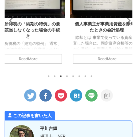
の特例」の要
個人事業主が事業用資産を除却し
夏ツーリン
た場合の手続
たときの会計処理
除却とは 事業で使っている資産を廃
最近ではめ
棄した場合に、固定資産台帳等の帳簿
スでソロツ
例」 通常、
から登録した資産を取り除く手続きが
前回、夏ツ
業員から預か
必要となります。 これを「除却」と
はあるはず
た翌月10日ま
ReadMore
いいます（事業で使わなくなったケー
が、最初に
なっていま
スでの手続もありますが、今回は廃棄
端だったた
所であれば、
した場合についてのみ確認します）。
ませんでし
でしょうか
除却時の会計処理 個人事業主が事業
トタイプの
日までに納めな
用の資産を売却する場合、法人とは違
で、それも
ます。 た
う取り扱いとなる部分があるので注意
感想としま
事業所は、毎
が必要です。 個人事業主が事業用資
るものの暑
納付でいいで
産を除却する場合はどうなるかという
果となりまし
ゆる源泉所得
と、この場合「事業所得」に含めるこ
日差しで、
。 具体的に
とになります。 つまり、 ...
からもなので。
預かった所得税
この記事を書いた人
12月までに
平川吉輝
税理士、AFP