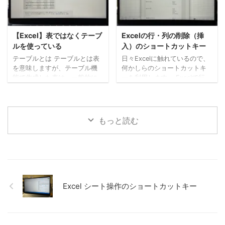
いますが、「6-25」のように
コピーする場合 Ctrl + D 真左
ハイフンでも入力可能です。
のセルをコピーする場合 Ctrl +
キーボードで入力するときハ
R それぞれ、すぐ下・右に1
イフンのほうが入力しやすい
つだけでなく、まとめてコピ
【Excel】表ではなくテーブ
Excelの行・列の削除（挿
ので、私はこちらを使うよう
ーすることもできます。 コピ
ルを使っている
入）のショートカットキー
にしています。 ちなみに前年
ー元のセルを起点に範囲選択
テーブルとは テーブルとは表
日々Excelに触れているので、
を入力する場合は、「25-6-
してから、Ctrl + R / Ctrl +
を意味しますが、テーブル機
何かしらのショートカットキ
25」と入力します。 また、 ...
...
能で作成した表は、一般的に
ーを利用します。 Excelで行・
作成した表とは少し異なりま
列を削除（挿入）したいとい
す。 詳しい説明は割愛します
う場合、その行や列を選択
が、表をひとかたまりの「デ
し、メニューから「挿入」や
ータ」として認識させる機能
「削除」で操作することが多
もっと読む
といった感じでしょうか。 以
いかもしれませんが、ショー
下、テーブル機能で作られた
トカットキーを使うと便利で
表を「テーブル」、一般的に
す。 本日は行・列を削除（挿
作成した表を「表」というこ
入）する際のショートカット
とにします。 表をテーブルに
キーを紹介します。 列・行を
変換する方法 なんでもかんで
選択 まずは、列・行の選択か
もテーブルにする必要はない
ら。 マウスでその列や行をク
Excel シート操作のショートカットキー
かもしれませんが（私は結構
リックでもいいかもしれませ
してますが）、集計目的であ
んが、ショートカットキーも
ればテーブル化するのがおす
あります。 「shiftキー」
すめです。 表をテーブルに変
+ 「スペースキー」 行を選