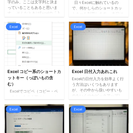
字のみ、ここは文字列と決ま
日々Excelに触れているの
っていることもあると思いま
で、何かしらのショートカッ
す。 そんなときはExcelの「入
トキーを利用します。 本日は
力規則」機能が便利です。
「Ctrl」キーと数字を組み合わ
Excelの入力規則とは、一定の
せるショートカットキーの中
Excel
Excel
セルについてあらかじめ指定
から3つご紹介します。 ちなみ
した数値・文字等を入力でき
によく使うのは「1」です。
るようにする機能です。 入力
Ctrl + 1 セルの書式設定
規則には、いくつかの種類が
Ctrl + 9 行の非表示 Ctrl +
ありますが、まずは日本語入
0 列の非表示 Ctrlと数字を
力のオン・オフを試してみて
組み合わせるショートカット
いただければと思います。
キーは、0～9すべてありま
Excelのデータでこの列は英数
す。 Ctrlと数字1つなので、
Excel コピー系のショートカ
Excel 日付入力あれこれ
字、この列は文字列と決まっ
普段ショートカットキーは使
ットキー（っぽいもの含
Excelの日付入力を効率よく行
ているケースも多いと思いま
っていな ...
む）
う方法はいくつもあります
す。 あらかじめルールを設定
が、その中から扱いやすいも
Excelでコピペ（コピー・ペ
することで、 ...
のをいくつかピックアップし
ースト）をする際にショート
てみます。 直接入力 日付を
カットキー「Ctrl+C」
データとして扱う場合、「6月
→「Ctrl+V」はよく使うと思い
Excel
Excel
25日」と数字と漢字で入力す
ます。 基本はこれですが、シ
ると非効率だと思います。
ーンによっては別のやり方の
「6/25」とスラッシュを使っ
ほうが効率が良いこともあり
て入力されるかたも多いと思
ます。 例えば、真上のセルを