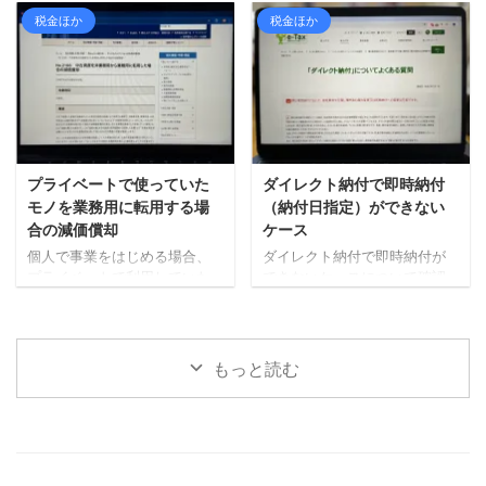
で、7月から12月までに預かっ
す。 このペナルティのことを
原則的な計算方法で、簡易課
税金ほか
税金ほか
た所得税を ...
本税に対して「附帯税」と呼
税は簡単な計算方法です。 本
びます。 「附帯税」は大きく
日は簡易課税を選択している
わけて「延滞税」と「加算
場合に、概算で税額を計算す
税」2つあります。 延滞税 延
る方法について確認したいと
滞税とは、各種税金が法定期
思います。 簡易課税制度とは
限までに納付されない場合
簡易課税は、基準期間（前々
に、法定期限の翌日から納付
年）の課税売上高が5,000万円
された日までの日数に応じて
以下の事業者が、届出を行う
プライベートで使っていた
ダイレクト納付で即時納付
課される税金で、感覚として
ことで選択適用できる制度で
モノを業務用に転用する場
（納付日指定）ができない
は利息に近いものと言えま
す。 本則課税はざっくり説明
合の減価償却
ケース
す。 ペナルティという意味で
すると、「預かった消費税
個人で事業をはじめる場合、
ダイレクト納付で即時納付が
はイメージしやすいかと。 加
ー 支払った消費税 ＝ 納
プライベートで利用していた
できないケースについて確認
算税 期限内に正しい申 ...
める消費税」という計算方法
モノを仕事用として使い始め
してみます。 残高不足 即時納
なので、売上時に預か ...
ることもあるかと思います。
付（指定日）の手続きをして
例えば、自家用車を事業で使
も、その当日に他の引き落と
うといったケースなど。 その
し等で残高不足が発生した場
もっと読む
車両が耐用年数の全てを経過
合などには、ダイレクト納付
していなければ、一定の金額
が完了できません。 その場
について「減価償却費」を事
合、メッセージボックスに
業の経費として計算すること
「ダイレクト納付エラー通
が可能です。 その際の「減価
知」が届くので、納付状況の
償却費」の計算方法について
確認が必要です。 納付期限後