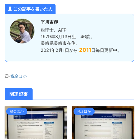
いるわけではありません。 むしろ思
が上からも下
つ受付）、
ったとおりにな ...
しく ...
マイナ免許 ..
この記事を書いた人
平川吉輝
税理士、AFP
1979年8月13日生、46歳。
長崎県長崎市在住。
2011
2021年2月1日から
日毎日更新中。
-
税金ほか
関連記事
税金ほか
税金ほか