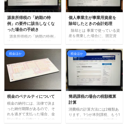
源泉所得税の「納期の特
個人事業主が事業用資産を
例」の要件に該当しなくな
除却したときの会計処理
った場合の手続き
除却とは 事業で使っている資
産を廃棄した場合に、固定資
源泉所得税の「納期の特例」
産台帳等の帳簿から登録した
通常、給与等の源泉所得税
資産を取り除く手続きが必要
（従業員から預かった所得
となります。 これを「除却」
税）は、預かった翌月10日ま
税金ほか
税金ほか
といいます（事業で使わなく
でに納付するのが原則となっ
なったケースでの手続もあり
ています。 従業員がいる事業
ますが、今回は廃棄した場合
所であれば、給与は毎月支給
についてのみ確認します）。
しているでしょうから、基本
除却時の会計処理 個人事業主
的には毎月10日までに納めな
が事業用の資産を売却する場
いといけないことになりま
合、法人とは違う取り扱いと
す。 ただ、一定の条件を満た
なる部分があるので注意が必
す事業所は、毎月ではなく半
税金のペナルティについて
簡易課税の場合の税額概算
要です。 個人事業主が事業用
年に1回の納付でいいですよ。
計算
税金の納付には、法律で決ま
資産を除却する場合はどうな
というのが、いわゆる源泉所
った納付期限があるので、そ
消費税の計算方法には2種類あ
るかというと、この場合「事
得税の「納期の特例」です。
れを過ぎて支払った場合、金
ります。1つが本則課税、もう1
業所得」に含めることになり
具体的には、1月から6月まで
額や遅れた日数によってペナ
つが簡易課税です。 文字通り
ます。 つまり、 ...
に預かった所得税を7月10日ま
ルティがかかることもありま
ではありますが、本則課税は