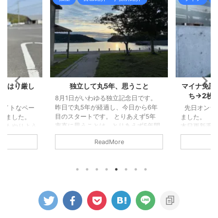
はやはり厳し
独立して丸5年、思うこと
マイナ免許
ち→2枚
8月1日がいわゆる独立記念日です。
昨日で丸5年が経過し、今日から6年
タイトなペー
先日オンラ
目のスタートです。 とりあえず5年
てきました。
ました。 
率直に思うことは、とりあえず5年間
さもやりよう
本日更新手
生活できている、よかった！という感
を書きました
（行こうと
ReadMore
じでしょうか。 0スタートではなかっ
す」が中途半
で、行けず
たものの、十分に生活できるかという
どうにもなり
は免許更新前
と心許ない感じでしたし、ちゃんと生
っと前にベス
ちに切り替え
活している保証はなかったわけですか
新調したの
ち→2枚持ち
らね。 そして、大きな病気や怪我等
たが、個人の
の受付時にも
もなく、無事生活できたことに感謝で
分マシではあ
とや、私の場
す。 思ったとおりの形ではない 正
！」という結
かなど、事
直なところ思い描いたカタチになって
ジンの排熱と
受付時間前に