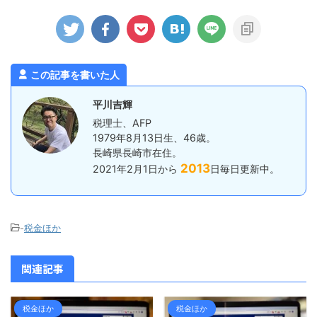
着予定がちょ
用の資産を
いといけないことになります。 た
になりまし
う取り扱い
だ、一定の条件を満たす事業所は、毎
ったのです
が必要です
月ではなく半年に1回の納付でいいで
でに受付を済
産を除却す
すよ。というのが、いわゆる源泉所得
かりでした。
と、この場
税の「納期の特例」です。 具体的に
とになります。
は、1月から6月までに預かった所得税
この記事を書いた人
を7月10日まで、7月から12月までに
預かった所得税を ...
平川吉輝
税理士、AFP
1979年8月13日生、46歳。
長崎県長崎市在住。
2013
2021年2月1日から
日毎日更新中。
-
税金ほか
関連記事
税金ほか
税金ほか