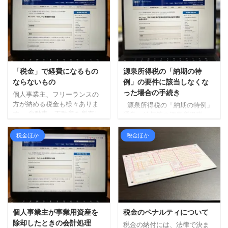
「税金」で経費になるもの
源泉所得税の「納期の特
ならないもの
例」の要件に該当しなくな
った場合の手続き
個人事業主、フリーランスの
方が納める税金も様々ありま
源泉所得税の「納期の特例」
す。 自動車、不動産を所有し
通常、給与等の源泉所得税
それを事業で使っていたら、
（従業員から預かった所得
ほぼ毎月何かしらの税金を払
税）は、預かった翌月10日ま
税金ほか
税金ほか
っている感じになります。 フ
でに納付するのが原則となっ
リーランス・個人事業主が支
ています。 従業員がいる事業
払う税金のうち経費になる税
所であれば、給与は毎月支給
金、ならない税金について確
しているでしょうから、基本
認してみます。 経費にならな
的には毎月10日までに納めな
いもの 経費に含めることがで
いといけないことになりま
きない主な税金は以下のとお
す。 ただ、一定の条件を満た
り。 所得税 住民税（都道府
す事業所は、毎月ではなく半
個人事業主が事業用資産を
税金のペナルティについて
県・市税） 延滞税などのペナ
年に1回の納付でいいですよ。
除却したときの会計処理
税金の納付には、法律で決ま