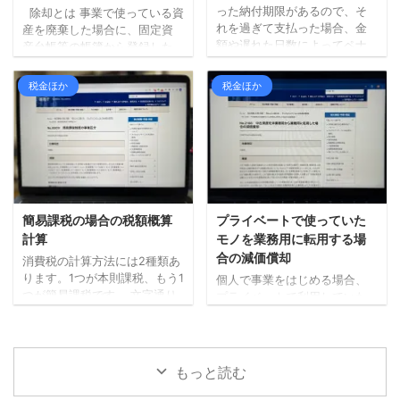
ルティとなる税金 源泉所得税
というのが、いわゆる源泉所
った納付期限があるので、そ
除却とは 事業で使っている資
消費税（税抜経理の場合） 所
得税の「納期の特例」です。
れを過ぎて支払った場合、金
産を廃棄した場合に、固定資
得税や住民税は、所得に対し
具体的には、1月から6月まで
額や遅れた日数によってペナ
産台帳等の帳簿から登録した
て課税されるので、その所得
に預かった所得税を7月10日ま
ルティがかかることもありま
資産を取り除く手続きが必要
を計算する際の経費にする ...
で、7月から12月までに預かっ
す。 このペナルティのことを
となります。 これを「除却」
税金ほか
税金ほか
た所得税を ...
本税に対して「附帯税」と呼
といいます（事業で使わなく
びます。 「附帯税」は大きく
なったケースでの手続もあり
わけて「延滞税」と「加算
ますが、今回は廃棄した場合
税」2つあります。 延滞税 延
についてのみ確認します）。
滞税とは、各種税金が法定期
除却時の会計処理 個人事業主
限までに納付されない場合
が事業用の資産を売却する場
に、法定期限の翌日から納付
合、法人とは違う取り扱いと
された日までの日数に応じて
なる部分があるので注意が必
簡易課税の場合の税額概算
プライベートで使っていた
課される税金で、感覚として
要です。 個人事業主が事業用
計算
モノを業務用に転用する場
は利息に近いものと言えま
資産を除却する場合はどうな
合の減価償却
消費税の計算方法には2種類あ
す。 ペナルティという意味で
るかというと、この場合「事
ります。1つが本則課税、もう1
個人で事業をはじめる場合、
はイメージしやすいかと。 加
業所得」に含めることになり
つが簡易課税です。 文字通り
プライベートで利用していた
算税 期限内に正しい申 ...
ます。 つまり、 ...
ではありますが、本則課税は
モノを仕事用として使い始め
原則的な計算方法で、簡易課
ることもあるかと思います。
税は簡単な計算方法です。 本
例えば、自家用車を事業で使
日は簡易課税を選択している
うといったケースなど。 その
もっと読む
場合に、概算で税額を計算す
車両が耐用年数の全てを経過
る方法について確認したいと
していなければ、一定の金額