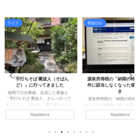
税金ほか
税金ほか
人（そばん
源泉所得税の「納期の特例」の要
個人事業主
きました
件に該当しなくなった場合の手続
た
き
した家族と
除却とは 
さんへ行って
棄した場合
源泉所得税の「納期の特例」 通常、
方面へルート
から登録し
給与等の源泉所得税（従業員から預か
帰ろうという
必要となりま
った所得税）は、預かった翌月10日ま
ReadMore
探してもらい
いいます（
でに納付するのが原則となっていま
もらいま
スでの手続
す。 従業員がいる事業所であれば、
瀬のお店では
した場合に
給与は毎月支給しているでしょうか
良区）、良さ
除却時の会
ら、基本的には毎月10日までに納めな