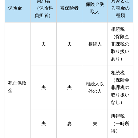
契約者
対象とな
保険金受
保険金
（保険料
被保険者
る税金の
取人
負担者）
種類
相続税
（保険金
夫
夫
相続人
非課税の
取り扱い
あり）
相続税
（保険金
死亡保険
相続人以
夫
夫
非課税の
金
外の人
取り扱い
なし）
所得税
夫
妻
夫
（一時所
得）