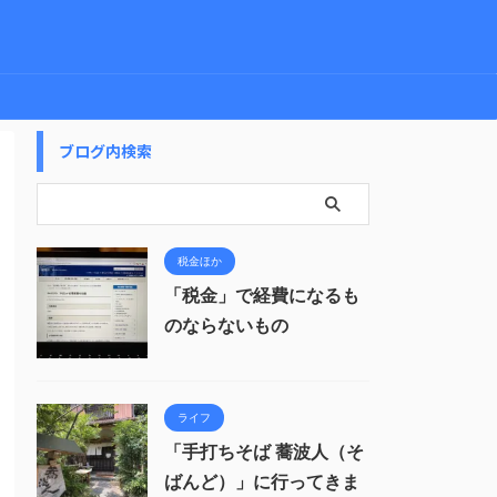
ブログ内検索
税金ほか
「税金」で経費になるも
のならないもの
ライフ
「手打ちそば 蕎波人（そ
ばんど）」に行ってきま