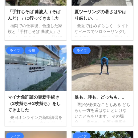
「手打ちそば 蕎波人（そば
夏ツーリングの暑さはやは
んど）」に行ってきました
り厳しい、、
福岡での仕事後、合流した家
最近ではめずらしく、タイト
族と「手打ちそば 蕎波人」さ
なペースでソロツーリングし
んへ行ってきました。 帰りを
てきました。 前回、夏ツーリ
三瀬方面へルート変更し、そ
ングの暑さもやりようはある
ばでも食べて帰ろうというこ
はず、という記事を書きまし
ライフ
長崎
ライフ
とになり、妻にお店を探して
たが、最初に掲げた「ずら
もらいました（大抵妻に探し
す」が中途半端だったため
てもらいます）。 蕎波人さん
に、暑さはどうにもなりませ
は三瀬のお店ではないのです
んでした。。 ちょっと前にベ
が（福岡県早良区）、良さそ
ストタイプのジャケットを新
うなお店の中から、到着予定
調したので、それも試してみ
がちょうどよかったのも決め
ましたが、個人の感想としま
手になりました。 詳しく調べ
しては、「幾分マシではある
マイナ免許証の更新手続き
足も、肺も、どっちも。。
ずにいったのですが、人気店
ものの暑いもんは暑い！」と
（2枚持ち→2枚持ち）をし
選択が必要なこともある どち
のようで、すでに受付を済ま
いう結果となりました。 エン
てきました
らか一方を選ばないといけな
せて待機している人ばかりで
ジンの排熱と日差しで、暑さ
いこともあります。 その場
先日オンライン更新時講習を
した。 ひとまず ...
（熱さ）が上からも下からも
合、一定のルール等で選択す
受講しました。 少し時間が空
なので。 山間部は涼しく ...
る必要があります。 内容によ
きましたが、本日更新手続き
りますが、どっちが楽しいか
に行ってきました。 （行こう
ライフ
ライフ