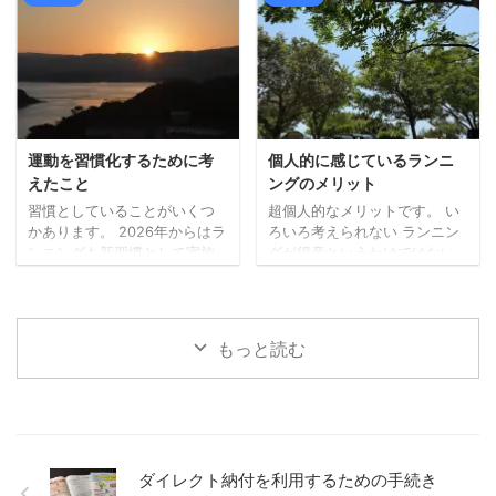
（宇宙兄弟より）など、自分
と思った日が閉庁日だったり
の心が動く方でいいのかもし
で、行けずにおりまし
れません。 どちらかではな
た。。）。 私は免許更新前に
く、できるならどっちも た
マイナ免許証の2枚持ちに切り
だ、できること・モノであれ
替えていましたので、2枚持ち
ば、どちらかではなく、どち
→2枚持ちの更新手続きです。
らもやってみるのがいいなと
今回の受付時にも、免許を3つ
考えています。 あれもこれも
から選ぶことや、私の場合、
運動を習慣化するために考
個人的に感じているランニ
何でも、というのとは違いま
次も2枚持ちにするかなど、事
えたこと
ングのメリット
すが、どちらも試してみない
前に確認がありました。 受付
習慣としていることがいくつ
超個人的なメリットです。 い
とわからないこともあります
時間前に待機する場所で（10
かあります。 2026年からはラ
ろいろ考えられない ランニン
し、両方が大切なこともあっ
人ずつ受付）、係の方から
ンニングも新習慣として実施
グが得意というわけではない
たります ...
「次の免許証をマイナ免許 ...
しています（毎日ではないで
ので、走っている最中はそん
すが）。 先日知人との会話の
なに余裕がありません。 何も
中で、運動の習慣化は特に難
考えないというわけではあり
しいという話題になったの
ませんが、あれやこれやとい
もっと読む
で、習慣化するために考えた
ろんなことを考えるような時
ことなど書いてみます。 小さ
間にはなりません。いまのと
く始める 何でもそうかもしれ
ころ。 考えることがあったと
ませんが、少しだけでも、小
しても、1つか2つ絞って考え
さくスタートさせるのが大切
るぐらいかと。 ただ、その時
なのかもしれません。 仕事に
間がちょうどいいのです。 あ
ダイレクト納付を利用するための手続き
おいても、すぐ取り掛かれな
れもこれもとできないので、