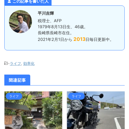
この記事を書いた人
を7月10日まで、7月から12月までに
預かった所得税を ...
平川吉輝
税理士、AFP
1979年8月13日生、46歳。
長崎県長崎市在住。
2013
2021年2月1日から
日毎日更新中。
-
ライフ
,
効率化
関連記事
ライフ
ライフ