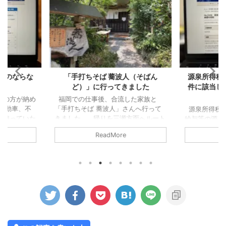
人（そばん
源泉所得税の「納期の特例」の要
個人事業主
きました
件に該当しなくなった場合の手続
た
き
した家族と
除却とは 
さんへ行って
棄した場合
源泉所得税の「納期の特例」 通常、
方面へルート
から登録し
給与等の源泉所得税（従業員から預か
帰ろうという
必要となりま
った所得税）は、預かった翌月10日ま
ReadMore
探してもらい
いいます（
でに納付するのが原則となっていま
もらいま
スでの手続
す。 従業員がいる事業所であれば、
瀬のお店では
した場合に
給与は毎月支給しているでしょうか
良区）、良さ
除却時の会
ら、基本的には毎月10日までに納めな
着予定がちょ
用の資産を
いといけないことになります。 た
になりまし
う取り扱い
だ、一定の条件を満たす事業所は、毎
ったのです
が必要です
月ではなく半年に1回の納付でいいで
でに受付を済
産を除却す
すよ。というのが、いわゆる源泉所得
かりでした。
と、この場
税の「納期の特例」です。 具体的に
とになります。
は、1月から6月までに預かった所得税