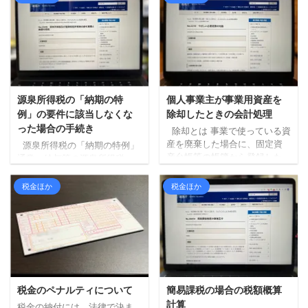
源泉所得税の「納期の特
個人事業主が事業用資産を
例」の要件に該当しなくな
除却したときの会計処理
った場合の手続き
除却とは 事業で使っている資
産を廃棄した場合に、固定資
源泉所得税の「納期の特例」
産台帳等の帳簿から登録した
通常、給与等の源泉所得税
資産を取り除く手続きが必要
（従業員から預かった所得
となります。 これを「除却」
税）は、預かった翌月10日ま
税金ほか
税金ほか
といいます（事業で使わなく
でに納付するのが原則となっ
なったケースでの手続もあり
ています。 従業員がいる事業
ますが、今回は廃棄した場合
所であれば、給与は毎月支給
についてのみ確認します）。
しているでしょうから、基本
除却時の会計処理 個人事業主
的には毎月10日までに納めな
が事業用の資産を売却する場
いといけないことになりま
合、法人とは違う取り扱いと
す。 ただ、一定の条件を満た
なる部分があるので注意が必
す事業所は、毎月ではなく半
税金のペナルティについて
簡易課税の場合の税額概算
要です。 個人事業主が事業用
年に1回の納付でいいですよ。
計算
税金の納付には、法律で決ま