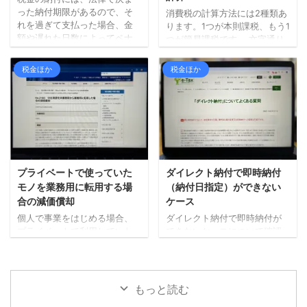
資産を除却する場合はどうな
というのが、いわゆる源泉所
った納付期限があるので、そ
消費税の計算方法には2種類あ
るかというと、この場合「事
得税の「納期の特例」です。
れを過ぎて支払った場合、金
ります。1つが本則課税、もう1
業所得」に含めることになり
具体的には、1月から6月まで
額や遅れた日数によってペナ
つが簡易課税です。 文字通り
ます。 つまり、 ...
に預かった所得税を7月10日ま
ルティがかかることもありま
ではありますが、本則課税は
で、7月から12月までに預かっ
す。 このペナルティのことを
原則的な計算方法で、簡易課
税金ほか
税金ほか
た所得税を ...
本税に対して「附帯税」と呼
税は簡単な計算方法です。 本
びます。 「附帯税」は大きく
日は簡易課税を選択している
わけて「延滞税」と「加算
場合に、概算で税額を計算す
税」2つあります。 延滞税 延
る方法について確認したいと
滞税とは、各種税金が法定期
思います。 簡易課税制度とは
限までに納付されない場合
簡易課税は、基準期間（前々
に、法定期限の翌日から納付
年）の課税売上高が5,000万円
された日までの日数に応じて
以下の事業者が、届出を行う
プライベートで使っていた
ダイレクト納付で即時納付
課される税金で、感覚として
ことで選択適用できる制度で
モノを業務用に転用する場
（納付日指定）ができない
は利息に近いものと言えま
す。 本則課税はざっくり説明
合の減価償却
ケース
す。 ペナルティという意味で
すると、「預かった消費税
個人で事業をはじめる場合、
ダイレクト納付で即時納付が
はイメージしやすいかと。 加
ー 支払った消費税 ＝ 納
プライベートで利用していた
できないケースについて確認
算税 期限内に正しい申 ...
める消費税」という計算方法
モノを仕事用として使い始め
してみます。 残高不足 即時納
なので、売上時に預か ...
ることもあるかと思います。
付（指定日）の手続きをして
例えば、自家用車を事業で使
も、その当日に他の引き落と
うといったケースなど。 その
し等で残高不足が発生した場
もっと読む
車両が耐用年数の全てを経過
合などには、ダイレクト納付