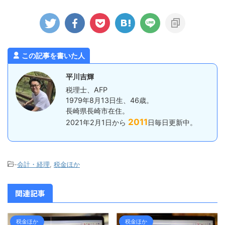
用の資産を売却する場合、法人とは違
で、それも
ます。 た
う取り扱いとなる部分があるので注意
感想としま
事業所は、毎
が必要です。 個人事業主が事業用資
るものの暑
納付でいいで
産を除却する場合はどうなるかという
果となりまし
ゆる源泉所得
と、この場合「事業所得」に含めるこ
日差しで、
。 具体的に
とになります。 つまり、 ...
からもなので。
預かった所得税
この記事を書いた人
12月までに
平川吉輝
税理士、AFP
1979年8月13日生、46歳。
長崎県長崎市在住。
2011
2021年2月1日から
日毎日更新中。
-
会計・経理
,
税金ほか
関連記事
税金ほか
税金ほか