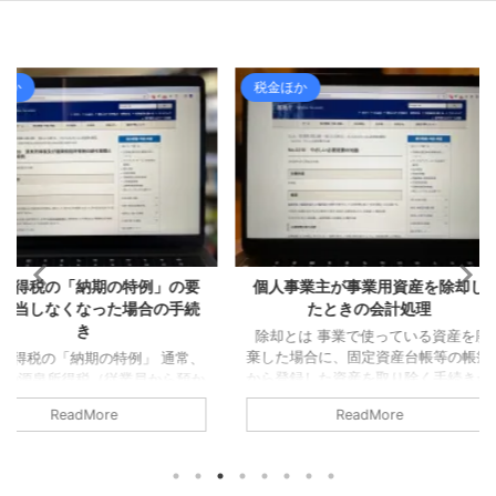
税金ほか
ライフ
の特例」の要
個人事業主が事業用資産を除却し
夏ツーリン
た場合の手続
たときの会計処理
除却とは 事業で使っている資産を廃
最近ではめ
棄した場合に、固定資産台帳等の帳簿
スでソロツ
例」 通常、
から登録した資産を取り除く手続きが
前回、夏ツ
業員から預か
必要となります。 これを「除却」と
はあるはず
た翌月10日ま
ReadMore
いいます（事業で使わなくなったケー
が、最初に
なっていま
スでの手続もありますが、今回は廃棄
端だったた
所であれば、
した場合についてのみ確認します）。
ませんでし
でしょうか
除却時の会計処理 個人事業主が事業
トタイプの
日までに納めな