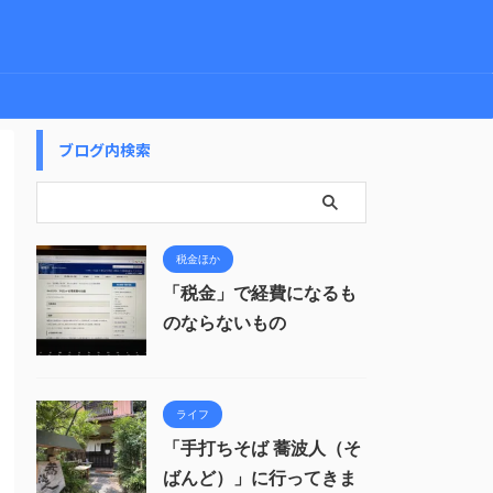
ブログ内検索
税金ほか
「税金」で経費になるも
のならないもの
ライフ
「手打ちそば 蕎波人（そ
ばんど）」に行ってきま