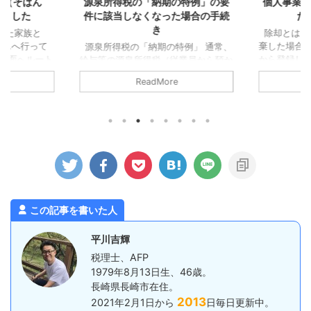
人（そばん
源泉所得税の「納期の特例」の要
個人事業主
きました
件に該当しなくなった場合の手続
た
き
した家族と
除却とは 
さんへ行って
棄した場合
源泉所得税の「納期の特例」 通常、
方面へルート
から登録し
給与等の源泉所得税（従業員から預か
帰ろうという
必要となりま
った所得税）は、預かった翌月10日ま
ReadMore
探してもらい
いいます（
でに納付するのが原則となっていま
もらいま
スでの手続
す。 従業員がいる事業所であれば、
瀬のお店では
した場合に
給与は毎月支給しているでしょうか
良区）、良さ
除却時の会
ら、基本的には毎月10日までに納めな
着予定がちょ
用の資産を
いといけないことになります。 た
になりまし
う取り扱い
だ、一定の条件を満たす事業所は、毎
ったのです
が必要です
月ではなく半年に1回の納付でいいで
でに受付を済
産を除却す
すよ。というのが、いわゆる源泉所得
かりでした。
と、この場
税の「納期の特例」です。 具体的に
とになります。
は、1月から6月までに預かった所得税
この記事を書いた人
を7月10日まで、7月から12月までに
預かった所得税を ...
平川吉輝
税理士、AFP
1979年8月13日生、46歳。
長崎県長崎市在住。
2013
2021年2月1日から
日毎日更新中。