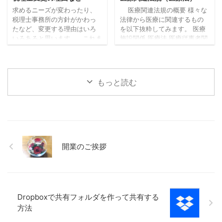
言わば非日常です。 まず、通
ます。 何事も一長一短ありま
求めるニーズが変わったり、
医療関連法規の概要 様々な
勤からスタートなので、、 通
すし、人によってメリット・
税理士事務所の方針がかわっ
法律から医療に関連するもの
勤がない生活が当たり前にな
デメリットに感じることも違
たなど、変更する理由はいろ
を以下抜粋してみます。 医療
っていることもあり、なかな
うと思いますので、あくまで
いろあると思います。 これま
施設関係 医療法 医療従事者関
か大変だなと感じてしまいま
自分にとってという前提です
で実際に見聞きした税理士事
係 医師法 歯科医師法 薬剤師法
す。 日々通勤 ...
が、今最初に浮かぶメリット
務所変更の理由をいくつか列
薬事関係 医薬品医療機器法
は、自宅の ...
挙してみます。 担当変更が多
（旧薬事法） その他の関係法
い 担当が新人 税理士がこない
規 保険医療機関及び保険医療
もっと読む
情報提供がない 怒られる（よ
養担当規則 すべて重要ではあ
うに感じる） 相談しにくい 専
りますが、医療施設関係に分
門用語でまくし立てられる 話
類している「医療法」が1番大
をきいてくれない 資料が送っ
事な法律です。 医療の法律と
てくるだけで説明がない 納税
えばまず「医療法」、基本的
予測がない（申告時に聞く）
なルールが記載されているも
世代交代 税務調査の対応 税理
のですので、医療機関を顧問
開業のご挨拶
士が廃業（高齢） など。 お
する税理士事務所、税理士事
客様側からの意見しか聞けま
務所の職員については主だっ
せんし、税 ...
た ...
Dropboxで共有フォルダを作って共有する
方法