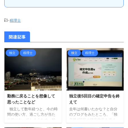
-
税理士
関連記事
独立
税理士
独立
税理士
勤務に戻ることを想像して
独立後5回目の確定申告を終
思ったことなど
えて
独立して数年経つと、今の時
去年は何書いたかな？と自分
間の使い方、過ごし方が当た
のブログをみたところ、「独
り前になってしまうため、独
立後4回目の確定申告を終え
立当時に感じていたことが希
て」という記事を書いていま