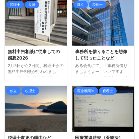
薄になります。 いいこと悪い
した。 ということで、本日
税理士
長崎
独立
税理士
こと、どちらも。 ときどき、
は、独立してから5回目の確定
一緒にやらない？、うちに来
申告を終えて、思ったことな
ない？といった誘いを受ける
ど書いてみます。 同じような
ことがあったりします。 冗談
こと言ってる、、 確認する
だったり、ちょっと本気っぽ
と、4回目、2回目、初回と同
いものも、たまに。 今そうい
様の記事を書いていました
った考えはないので、適宜い
が、終わったあとに思うこと
なしておりますが、その際、
はなんだか似たりよったりか
無料申告相談に従事しての
事務所を借りることを想像
ちょっと想像してみることも
な？という感じです。 微妙な
感想2026
して思ったことなど
あります。 ただ、想像してみ
ニュアンスに違いはあります
2月5日から2日間、税理士会の
ある会食にて、「事務所借り
た結果、「やっぱり、無理だ
が、根本的な部分が解決でき
無料申告相談が行われまし
ましょうよー、いいですよ
な、、」とすぐ結論はでま
ていないというか、改善でき
た。 去年に引き続き出島メッ
ー」という話がでました。 き
す。 ...
る余地があるのに、それに着
セでの開催で、両日とも従事
っかけがあって事務所を借り
手できていない、という ...
してきました。 無事？終わっ
ることになった人がいて、そ
独立
税理士
医療機関等
税理士
たので所感というか、再認識
ういう話題になった次第で
したことなど少し書いてみま
す。 最初から事務所を借りて
す。 通勤大変 無料申告相談
いる人もいたので、その方と
に従事しての感想としては、
の話を聞きながら、事務所を
よくも悪くも「刺激になる」
借りることを想像してみて思
といった感じでしょうか。 現
ったことなど書いてみます。
在の自宅仕事とは違う環境と
メリットもありそう 確かにメ
なるので、こういった機会は
リットもあるのだろうな感じ
税理士変更の理由など
医療関連法規（医療法）