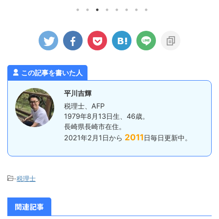
した場合についてのみ確認します）。
ませんでし
でしょうか
除却時の会計処理 個人事業主が事業
トタイプの
日までに納めな
用の資産を売却する場合、法人とは違
で、それも
ます。 た
う取り扱いとなる部分があるので注意
感想としま
事業所は、毎
が必要です。 個人事業主が事業用資
るものの暑
納付でいいで
産を除却する場合はどうなるかという
果となりまし
ゆる源泉所得
と、この場合「事業所得」に含めるこ
日差しで、
。 具体的に
とになります。 つまり、 ...
からもなので。
預かった所得税
この記事を書いた人
12月までに
平川吉輝
税理士、AFP
1979年8月13日生、46歳。
長崎県長崎市在住。
2011
2021年2月1日から
日毎日更新中。
-
税理士
関連記事