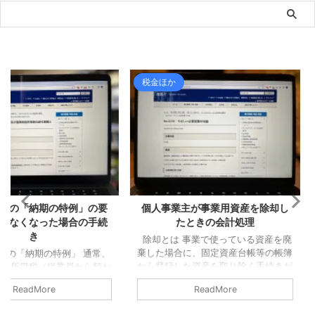
税金ほか
ライフ
の特例」の要
個人事業主が事業用資産を除却し
夏ツーリン
た場合の手続
たときの会計処理
除却とは 事業で使っている資産を廃
最近ではめ
棄した場合に、固定資産台帳等の帳簿
スでソロツ
例」 通常、
から登録した資産を取り除く手続きが
前回、夏ツ
業員から預か
必要となります。 これを「除却」と
はあるはず
た翌月10日ま
ReadMore
いいます（事業で使わなくなったケー
が、最初に
なっていま
スでの手続もありますが、今回は廃棄
端だったた
所であれば、