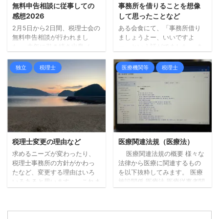
なしておりますが、その際、
はなんだか似たりよったりか
無料申告相談に従事しての
事務所を借りることを想像
ちょっと想像してみることも
な？という感じです。 微妙な
感想2026
して思ったことなど
あります。 ただ、想像してみ
ニュアンスに違いはあります
2月5日から2日間、税理士会の
ある会食にて、「事務所借り
た結果、「やっぱり、無理だ
が、根本的な部分が解決でき
無料申告相談が行われまし
ましょうよー、いいですよ
な、、」とすぐ結論はでま
ていないというか、改善でき
た。 去年に引き続き出島メッ
ー」という話がでました。 き
す。 ...
る余地があるのに、それに着
セでの開催で、両日とも従事
っかけがあって事務所を借り
手できていない、という ...
してきました。 無事？終わっ
ることになった人がいて、そ
独立
税理士
医療機関等
税理士
たので所感というか、再認識
ういう話題になった次第で
したことなど少し書いてみま
す。 最初から事務所を借りて
す。 通勤大変 無料申告相談
いる人もいたので、その方と
に従事しての感想としては、
の話を聞きながら、事務所を
よくも悪くも「刺激になる」
借りることを想像してみて思
といった感じでしょうか。 現
ったことなど書いてみます。
在の自宅仕事とは違う環境と
メリットもありそう 確かにメ
なるので、こういった機会は
リットもあるのだろうな感じ
税理士変更の理由など
医療関連法規（医療法）
言わば非日常です。 まず、通
ます。 何事も一長一短ありま
求めるニーズが変わったり、
医療関連法規の概要 様々な
勤からスタートなので、、 通
すし、人によってメリット・
税理士事務所の方針がかわっ
法律から医療に関連するもの
勤がない生活が当たり前にな
デメリットに感じることも違
たなど、変更する理由はいろ
を以下抜粋してみます。 医療
っていることもあり、なかな
うと思いますので、あくまで
いろあると思います。 これま
施設関係 医療法 医療従事者関
か大変だなと感じてしまいま
自分にとってという前提です
で実際に見聞きした税理士事
係 医師法 歯科医師法 薬剤師法
す。 日々通勤 ...
が、今最初に浮かぶメリット
務所変更の理由をいくつか列
薬事関係 医薬品医療機器法
は、自宅の ...
挙してみます。 担当変更が多
（旧薬事法） その他の関係法
い 担当が新人 税理士がこない
規 保険医療機関及び保険医療