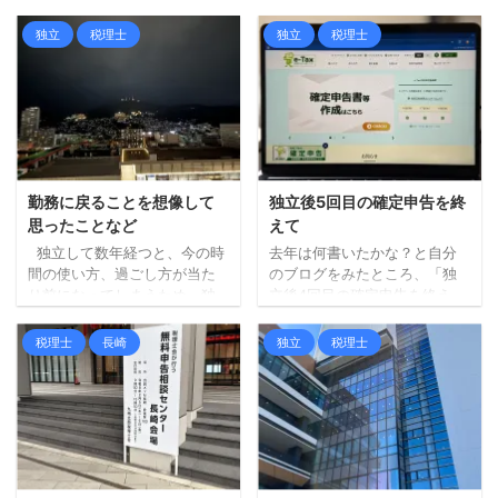
独立
税理士
独立
税理士
勤務に戻ることを想像して
独立後5回目の確定申告を終
思ったことなど
えて
独立して数年経つと、今の時
去年は何書いたかな？と自分
間の使い方、過ごし方が当た
のブログをみたところ、「独
り前になってしまうため、独
立後4回目の確定申告を終え
立当時に感じていたことが希
て」という記事を書いていま
薄になります。 いいこと悪い
した。 ということで、本日
税理士
長崎
独立
税理士
こと、どちらも。 ときどき、
は、独立してから5回目の確定
一緒にやらない？、うちに来
申告を終えて、思ったことな
ない？といった誘いを受ける
ど書いてみます。 同じような
ことがあったりします。 冗談
こと言ってる、、 確認する
だったり、ちょっと本気っぽ
と、4回目、2回目、初回と同
いものも、たまに。 今そうい
様の記事を書いていました
った考えはないので、適宜い
が、終わったあとに思うこと