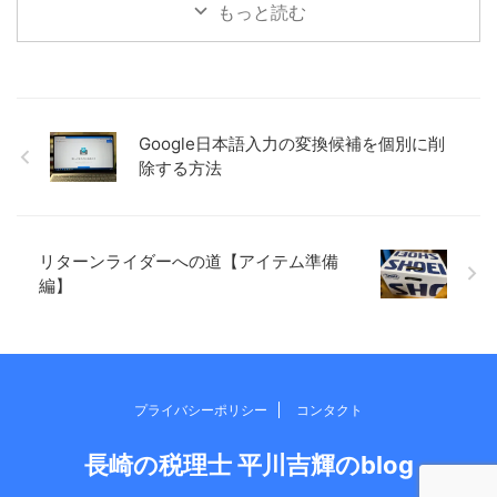
もっと読む
情報提供がない 怒られる（よ
養担当規則 すべて重要ではあ
うに感じる） 相談しにくい 専
りますが、医療施設関係に分
門用語でまくし立てられる 話
類している「医療法」が1番大
をきいてくれない 資料が送っ
事な法律です。 医療の法律と
てくるだけで説明がない 納税
えばまず「医療法」、基本的
予測がない（申告時に聞く）
なルールが記載されているも
Google日本語入力の変換候補を個別に削
世代交代 税務調査の対応 税理
のですので、医療機関を顧問
除する方法
士が廃業（高齢） など。 お
する税理士事務所、税理士事
客様側からの意見しか聞けま
務所の職員については主だっ
せんし、税 ...
た ...
リターンライダーへの道【アイテム準備
編】
プライバシーポリシー
コンタクト
長崎の税理士 平川吉輝のblog