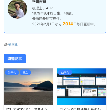
平川吉輝
税理士、AFP
1979年8月13日生、46歳。
長崎県長崎市在住。
2014
2021年2月1日から
日毎日更新中。
-
効率化
関連記事
効率化
独立
効率化
忙しすぎて〇〇、で考えた
ウィンドウ切り替え系のシ