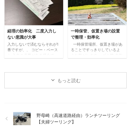
に余裕が生まれて、結果ギリ
Dropboxに「INBOX」という
ギリになってしまうこともあ
フォルダを作成し、そこに保
りました。 自覚している部分
存するようにしています。加
もありますが、お尻に火がつ
えて、ダウンロードしたデー
かないとやり始めないタイプ
タの保存先も「INBOX」に変
のようです。 妻からもよく言
更しています。 とにかくデス
経理の効率化 二度入力し
一時保管、仮置き場の設置
われます。 なので、今日実施
クトップに置かないルールに
ない意識が大事
で整理・効率化
するタスクを予め決めてから
しています。 検索して開く
入力しないで済むならそれが1
一時保管場所、仮置き場があ
進めるのですが、徹底できず
開きたいデータ等は、
番ですが、、 コピー・ペース
ることですっきりしているよ
...
Windowsキーから検索するよ
ト 入力の必要がある場合で
うな気がします。 ゴミ箱 去年
...
も、同じ内容を二度入力しな
の11月頃、屋外用のゴミ箱を設
いようにしたいものです。 入
置しました。 ちょっと大きめ
力するので、どうしてもヒュ
のものを。 キッチン及びゴミ
ーマンエラーが起きる可能性
箱、ゴミ箱を置くスペースの
もっと読む
があります。 それが2回あると
関係で（狭め、小さめ）、ゴ
なると、より確率があがって
ミの収集日前にいっぱいにな
しまうので極力さけたいとこ
ってしまい、その置き場所等
ろです。 取り組みやすいもの
に困るときがありました。 燃
として、まずはコピー・ペー
えるゴミは週2回あるのでまだ
ストからはじめてみましょ
いいのですが、それ以外のも
野母崎（高速道路経由）ランチツーリング
う。 できれば、ショートカッ
のは週1回なので特に。 ゴミ箱
【夫婦ツーリング】
トキーがあればそれを使うよ
を大きくするにも、置く場所
うにしたほうがいいですね。
もなく、一時退避できる場所