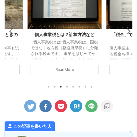
算方法など
「税金」で経費になるものならな
「手打ち
いもの
ど）」
業税は、国税
県税）に分類
個人事業主、フリーランスの方が納め
福岡での仕
をはじめてか
る税金も様々あります。 自動車、不
「手打ちそば
もしれません
動産を所有しそれを事業で使っていた
きました。
、住民税、消
ら、ほぼ毎月何かしらの税金を払って
変更し、そ
ReadMore
ことになりま
いる感じになります。 フリーラン
ことになり
書または住民
ス・個人事業主が支払う税金のうち経
ました（大
ている場合
費になる税金、ならない税金について
す）。 蕎
告書を提出す
確認してみます。 経費にならないも
ないのです
対象となる所
の 経費に含めることができない主な
そうなお店
ていますが、
税金は以下のとおり。 所得税 住民税
うどよかっ
されるわけで
（都道府県・市税） 延滞税などのペ
た。 詳し
事業での所得
ナルティとなる税金 源泉所得税 消費
が、人気店
もありませ
税（税抜経理の場合） 所得税や住民
ませて待機
税は、所得に対して課税されるので、
ひとまず ...
この記事を書いた人
その所得を計算する際の経費にする
...