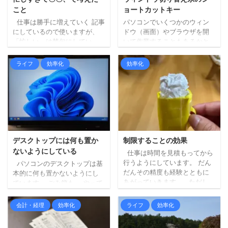
こと
ョートカットキー
仕事は勝手に増えていく 記事
パソコンでいくつかのウィン
にしているので使いますが、
ドウ（画面）やブラウザを開
「忙しい」は禁句にしてい
いて作業することもあるかと
て、ちょっと業務が重なって
思います。 タスクバーまでマ
しまうときなどには、別の表
ウスを移動させて切り替えた
ライフ
効率化
効率化
現に変えたりしています。 と
いウィンドウをクリックする
にかく使わないようにしてい
こともできますが、ショート
るだけなんですけど、、今の
カットキーを使うと効率的に
ところ。 言葉だけ変えてもダ
ウィンドウ等を切り替えるこ
メじゃない？と妻は思ってい
とができます。 本日は私が普
るかも知れませんが、言葉に
段よく使っているウィンドウ
しないのも大事だなと思って
を切り替える際のショートカ
おりますので。。 それはさて
ットキー（Windows）につい
デスクトップには何も置か
制限することの効果
おき、以前とある集まりで
て記事にしたいと思います。
ないようにしている
仕事は時間を見積もってから
「忙しくて、◯にそうで
ウィンドウの切り替え Alt
行うようにしています。 だん
パソコンのデスクトップは基
す。」と話されている人がい
＋ Tab Altは押しっぱなし
だんその精度も経験とともに
本的に何も置かないようにし
ました。 その方は別に忙しい
で、Tabキーやカーソルキーで
あがっていきます。 ただし、
ています。 ごみ箱も。 やって
アピールとかでもなく、実際
切り替えます。 ...
経験は良くも悪くも作用しま
いることを書いてみます。 保
にそういう様子だったので、
す 経験的に「これぐらいから
存場所を変更 すべてのデータ
会計・経理
効率化
ライフ
効率化
...
始めても終わるしな」とわか
はDropboxに保存していま
っていると、ついつい気持ち
す。 一時的なデータも