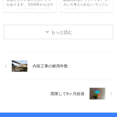
とわからないこともあります
時間前に待機する場所で（10
かあります。 2026年からはラ
ろいろ考えられない ランニン
し、両方が大切なこともあっ
人ずつ受付）、係の方から
ンニングも新習慣として実施
グが得意というわけではない
たります ...
「次の免許証をマイナ免許 ...
しています（毎日ではないで
ので、走っている最中はそん
すが）。 先日知人との会話の
なに余裕がありません。 何も
中で、運動の習慣化は特に難
考えないというわけではあり
しいという話題になったの
ませんが、あれやこれやとい
もっと読む
で、習慣化するために考えた
ろんなことを考えるような時
ことなど書いてみます。 小さ
間にはなりません。いまのと
く始める 何でもそうかもしれ
ころ。 考えることがあったと
ませんが、少しだけでも、小
しても、1つか2つ絞って考え
さくスタートさせるのが大切
るぐらいかと。 ただ、その時
なのかもしれません。 仕事に
間がちょうどいいのです。 あ
おいても、すぐ取り掛かれな
れもこれもとできないので、
内装工事の耐用年数
いとしても、とりあえず資料
おのずと自分と向き合う時間
だけでも確認してみるとか、
になっている気がします。 最
例えば、読書とかでも、目次
後の方は、ゴールまであと
だけでも、1ページだけでも目
◯kmとかばっかりになってま
を通すとか、小さくスタート
すが。。 ふとしたアイデア ...
開業して6ヶ月経過
を ...