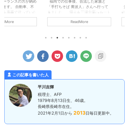
スの方が納め
福岡での仕事後、合流した家族と
 自動車、不
「手打ちそば 蕎波人」さんへ行って
源泉所得税
で使っていた
きました。 帰りを三瀬方面へルート
給与等の源
税金を払って
変更し、そばでも食べて帰ろうという
った所得税）
ReadMore
フリーラン
ことになり、妻にお店を探してもらい
でに納付す
税金のうち経
ました（大抵妻に探してもらいま
す。 従業員
税金について
す）。 蕎波人さんは三瀬のお店では
給与は毎月
にならないも
ないのですが（福岡県早良区）、良さ
ら、基本的に
できない主な
そうなお店の中から、到着予定がちょ
いといけない
得税 住民税
うどよかったのも決め手になりまし
だ、一定の
滞税などのペ
た。 詳しく調べずにいったのです
月ではなく半
所得税 消費
が、人気店のようで、すでに受付を済
すよ。とい
所得税や住民
ませて待機している人ばかりでした。
税の「納期の
されるので、
ひとまず ...
は、1月から
この記事を書いた人
経費にする
を7月10日
預かった所得税
平川吉輝
税理士、AFP
1979年8月13日生、46歳。
長崎県長崎市在住。
2013
2021年2月1日から
日毎日更新中。