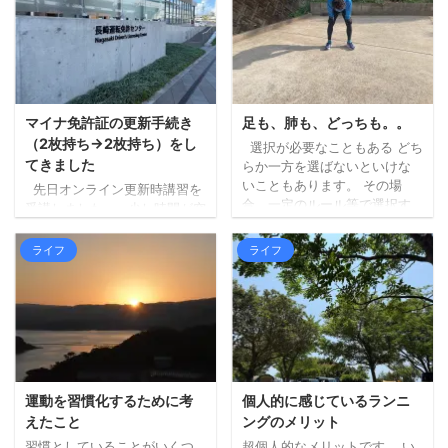
もらいました（大抵妻に探し
す」が中途半端だったため
てもらいます）。 蕎波人さん
に、暑さはどうにもなりませ
は三瀬のお店ではないのです
んでした。。 ちょっと前にベ
が（福岡県早良区）、良さそ
ストタイプのジャケットを新
うなお店の中から、到着予定
調したので、それも試してみ
がちょうどよかったのも決め
ましたが、個人の感想としま
手になりました。 詳しく調べ
しては、「幾分マシではある
マイナ免許証の更新手続き
足も、肺も、どっちも。。
ずにいったのですが、人気店
ものの暑いもんは暑い！」と
（2枚持ち→2枚持ち）をし
選択が必要なこともある どち
のようで、すでに受付を済ま
いう結果となりました。 エン
てきました
らか一方を選ばないといけな
せて待機している人ばかりで
ジンの排熱と日差しで、暑さ
いこともあります。 その場
先日オンライン更新時講習を
した。 ひとまず ...
（熱さ）が上からも下からも
合、一定のルール等で選択す
受講しました。 少し時間が空
なので。 山間部は涼しく ...
る必要があります。 内容によ
きましたが、本日更新手続き
りますが、どっちが楽しいか
に行ってきました。 （行こう
ライフ
ライフ
（宇宙兄弟より）など、自分
と思った日が閉庁日だったり
の心が動く方でいいのかもし
で、行けずにおりまし
れません。 どちらかではな
た。。）。 私は免許更新前に
く、できるならどっちも た
マイナ免許証の2枚持ちに切り
だ、できること・モノであれ
替えていましたので、2枚持ち
ば、どちらかではなく、どち
→2枚持ちの更新手続きです。
らもやってみるのがいいなと
今回の受付時にも、免許を3つ
考えています。 あれもこれも
から選ぶことや、私の場合、
運動を習慣化するために考
個人的に感じているランニ
何でも、というのとは違いま
次も2枚持ちにするかなど、事
えたこと
ングのメリット
すが、どちらも試してみない
前に確認がありました。 受付
習慣としていることがいくつ
超個人的なメリットです。 い