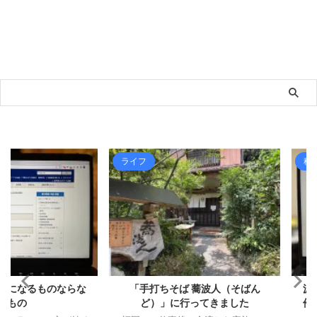
ライフ
税金ほか
るものならな
「手打ちそば 蕎波人（そばん
源泉所得税
ど）」に行ってきました
件に該当し