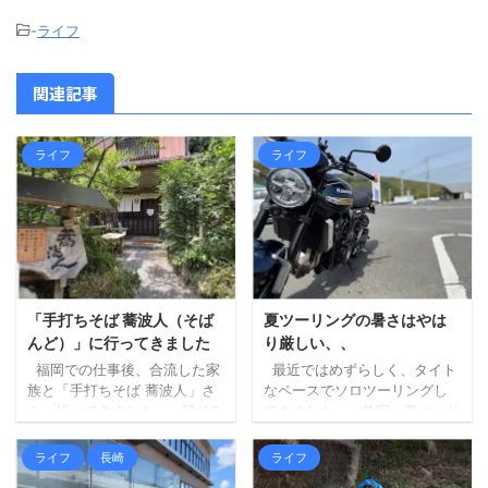
-
ライフ
関連記事
ライフ
ライフ
「手打ちそば 蕎波人（そば
夏ツーリングの暑さはやは
んど）」に行ってきました
り厳しい、、
福岡での仕事後、合流した家
最近ではめずらしく、タイト
族と「手打ちそば 蕎波人」さ
なペースでソロツーリングし
んへ行ってきました。 帰りを
てきました。 前回、夏ツーリ
三瀬方面へルート変更し、そ
ングの暑さもやりようはある
ばでも食べて帰ろうというこ
はず、という記事を書きまし
ライフ
長崎
ライフ
とになり、妻にお店を探して
たが、最初に掲げた「ずら