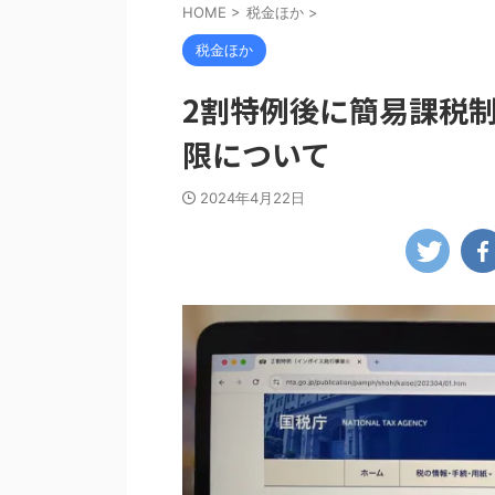
HOME
>
税金ほか
>
税金ほか
2割特例後に簡易課税
限について
2024年4月22日