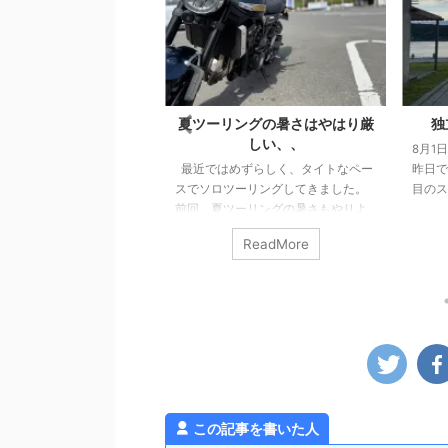
主が事業用資産を除却
夏ツーリングの暑さはやはり厳
独
たときの会計処理
しい、、
8月1
事業で使っている資産を廃
最近ではめずらしく、タイトなペー
昨日で
に、固定資産台帳等の帳
スでソロツーリングしてきました。
目のス
した資産を取り除く手続
前回、夏ツーリングの暑さもやりよ
率直に
なります。 これを「除
うはあるはず、という記事を書きま
生活で
ReadMore
ReadMore
ます（事業で使わなくな
したが、最初に掲げた「ずらす」が
感じで
での手続もありますが、
中途半端だったために、暑さはどう
かった
した場合についてのみ確
にもなりませんでした。。 ちょっと
という
。 除却時の会計処理 個
前にベストタイプのジャケットを新
ゃんと
事業用の資産を売却する
調したので、それも試してみました
わけで
とは違う取り扱いとなる
が、個人の感想としましては、「幾
気や怪
ので注意が必要です。 個
分マシではあるものの暑いもんは暑
ことに
事業用資産を除却する場
い！」という結果となりました。 エ
ではな
るかというと、この場合
ンジンの排熱と日差しで、暑さ（熱
タチに
この記事を書いた人
」に含めることになりま
さ）が上からも下からもなので。 山
ん。 