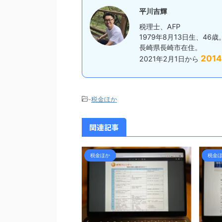
 ...
間部は涼しく ...
平川吉輝
税理士、AFP
1979年8月13日生、46歳
長崎県長崎市在住。
2014
2021年2月1日から
-
税金ほか
関連記事
税金ほか
税金