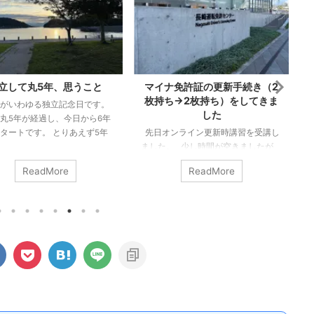
立して丸5年、思うこと
マイナ免許証の更新手続き（2
枚持ち→2枚持ち）をしてきま
日がいわゆる独立記念日です。
した
丸5年が経過し、今日から6年
タートです。 とりあえず5年
先日オンライン更新時講習を受講し
思うことは、とりあえず5年間
ました。 少し時間が空きましたが、
きている、よかった！という
本日更新手続きに行ってきました。
ReadMore
ReadMore
しょうか。 0スタートではな
（行こうと思った日が閉庁日だった
ものの、十分に生活できるか
りで、行けずにおりました。。）。
と心許ない感じでしたし、ち
私は免許更新前にマイナ免許証の2枚
生活している保証はなかった
持ちに切り替えていましたので、2枚
すからね。 そして、大きな病
持ち→2枚持ちの更新手続きです。 今
我等もなく、無事生活できた
回の受付時にも、免許を3つから選ぶ
感謝です。 思ったとおりの形
ことや、私の場合、次も2枚持ちにす
い 正直なところ思い描いたカ
るかなど、事前に確認がありまし
なっているわけではありませ
た。 受付時間前に待機する場所で
むしろ思ったとおりにな ...
（10人ずつ受付）、係の方から「次
で