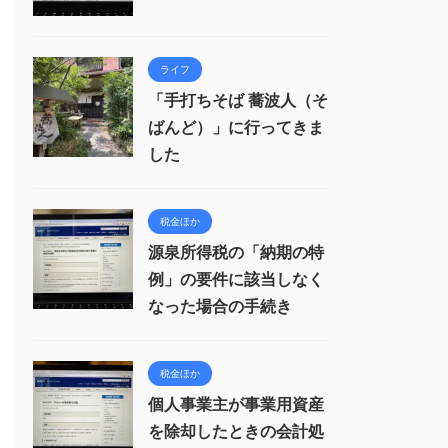
ライフ
「手打ちそば 蕎波人（そ
ばんど）」に行ってきま
した
税金ほか
源泉所得税の「納期の特
例」の要件に該当しなく
なった場合の手続き
税金ほか
個人事業主が事業用資産
を除却したときの会計処