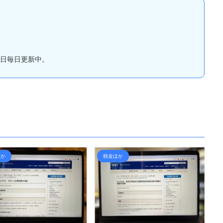
の免許証をマイナ免許 ...
。
日毎日更新中。
ほか
税金ほか