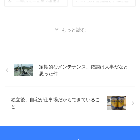
合、一定のルール等で選択す
ンニングも新習慣として実施
りにな ...
「次の免許証をマイナ免許 ...
る必要があります。 内容によ
しています（毎日ではないで
りますが、どっちが楽しいか
すが）。 先日知人との会話の
（宇宙兄弟より）など、自分
中で、運動の習慣化は特に難
の心が動く方でいいのかもし
しいという話題になったの
もっと読む
れません。 どちらかではな
で、習慣化するために考えた
く、できるならどっちも た
ことなど書いてみます。 小さ
だ、できること・モノであれ
く始める 何でもそうかもしれ
ば、どちらかではなく、どち
ませんが、少しだけでも、小
らもやってみるのがいいなと
さくスタートさせるのが大切
考えています。 あれもこれも
なのかもしれません。 仕事に
定期的なメンテナンス、確認は大事だなと
何でも、というのとは違いま
おいても、すぐ取り掛かれな
思った件
すが、どちらも試してみない
いとしても、とりあえず資料
とわからないこともあります
だけでも確認してみるとか、
し、両方が大切なこともあっ
例えば、読書とかでも、目次
たります ...
だけでも、1ページだけでも目
を通すとか、小さくスタート
独立後、自宅が仕事場だからできているこ
を ...
と