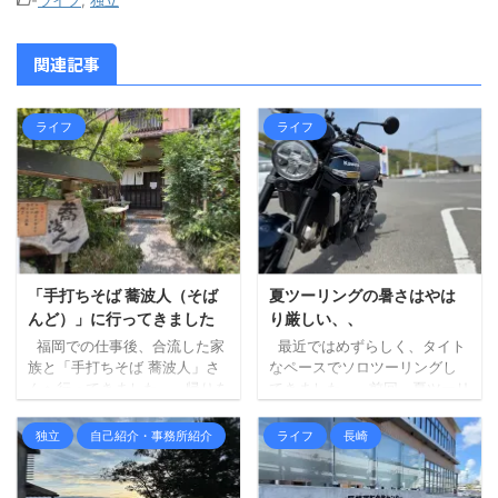
-
ライフ
,
独立
関連記事
ライフ
ライフ
「手打ちそば 蕎波人（そば
夏ツーリングの暑さはやは
んど）」に行ってきました
り厳しい、、
福岡での仕事後、合流した家
最近ではめずらしく、タイト
族と「手打ちそば 蕎波人」さ
なペースでソロツーリングし
んへ行ってきました。 帰りを
てきました。 前回、夏ツーリ
三瀬方面へルート変更し、そ
ングの暑さもやりようはある
ばでも食べて帰ろうというこ
はず、という記事を書きまし
独立
自己紹介・事務所紹介
ライフ
長崎
とになり、妻にお店を探して
たが、最初に掲げた「ずら
もらいました（大抵妻に探し
す」が中途半端だったため
てもらいます）。 蕎波人さん
に、暑さはどうにもなりませ