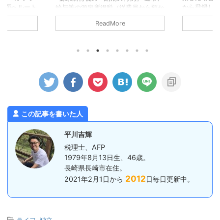
方面へルート
から登録し
給与等の源泉所得税（従業員から預か
帰ろうという
必要となりま
った所得税）は、預かった翌月10日ま
ReadMore
探してもらい
いいます（
でに納付するのが原則となっていま
もらいま
スでの手続
す。 従業員がいる事業所であれば、
瀬のお店では
した場合に
給与は毎月支給しているでしょうか
良区）、良さ
除却時の会
ら、基本的には毎月10日までに納めな
着予定がちょ
用の資産を
いといけないことになります。 た
になりまし
う取り扱い
だ、一定の条件を満たす事業所は、毎
ったのです
が必要です
月ではなく半年に1回の納付でいいで
でに受付を済
産を除却す
すよ。というのが、いわゆる源泉所得
かりでした。
と、この場
税の「納期の特例」です。 具体的に
とになります。
は、1月から6月までに預かった所得税
この記事を書いた人
を7月10日まで、7月から12月までに
預かった所得税を ...
平川吉輝
税理士、AFP
1979年8月13日生、46歳。
長崎県長崎市在住。
2012
2021年2月1日から
日毎日更新中。