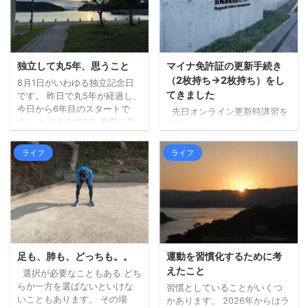
は三瀬のお店ではないのです
んでした。。 ちょっと前にベ
が（福岡県早良区）、良さそ
ストタイプのジャケットを新
うなお店の中から、到着予定
調したので、それも試してみ
がちょうどよかったのも決め
ましたが、個人の感想としま
手になりました。 詳しく調べ
しては、「幾分マシではある
独立して丸5年、思うこと
マイナ免許証の更新手続き
ずにいったのですが、人気店
ものの暑いもんは暑い！」と
（2枚持ち→2枚持ち）をし
8月1日がいわゆる独立記念日
のようで、すでに受付を済ま
いう結果となりました。 エン
てきました
です。 昨日で丸5年が経過し、
せて待機している人ばかりで
ジンの排熱と日差しで、暑さ
今日から6年目のスタートで
先日オンライン更新時講習を
した。 ひとまず ...
（熱さ）が上からも下からも
す。 とりあえず5年 率直に思
受講しました。 少し時間が空
なので。 山間部は涼しく ...
うことは、とりあえず5年間生
きましたが、本日更新手続き
活できている、よかった！と
に行ってきました。 （行こう
ライフ
ライフ
いう感じでしょうか。 0スター
と思った日が閉庁日だったり
トではなかったものの、十分
で、行けずにおりまし
に生活できるかというと心許
た。。）。 私は免許更新前に
ない感じでしたし、ちゃんと
マイナ免許証の2枚持ちに切り
生活している保証はなかった
替えていましたので、2枚持ち
わけですからね。 そして、大
→2枚持ちの更新手続きです。
きな病気や怪我等もなく、無
今回の受付時にも、免許を3つ
事生活できたことに感謝で
から選ぶことや、私の場合、
足も、肺も、どっちも。。
運動を習慣化するために考
す。 思ったとおりの形ではな
次も2枚持ちにするかなど、事
えたこと
選択が必要なこともある どち
い 正直なところ思い描いたカ
前に確認がありました。 受付
らか一方を選ばないといけな
習慣としていることがいくつ
タチになっているわけではあ
時間前に待機する場所で（10
いこともあります。 その場
かあります。 2026年からはラ
りません。 むしろ思ったとお
人ずつ受付）、係の方から