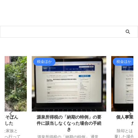
税金ほか
税金ほか
人（そばん
源泉所得税の「納期の特例」の要
個人事業主
きました
件に該当しなくなった場合の手続
た
き
した家族と
除却とは 
さんへ行って
棄した場合
源泉所得税の「納期の特例」 通常、