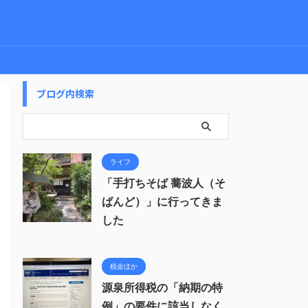
ブログ内検索
ライフ
「手打ちそば 蕎波人（そ
ばんど）」に行ってきま
した
税金ほか
源泉所得税の「納期の特
例」の要件に該当しなく