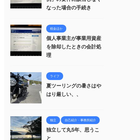
なった場合の手続き
税金ほか
個人事業主が事業用資産
を除却したときの会計処
理
ライフ
夏ツーリングの暑さはや
はり厳しい、、
独立
自己紹介・事務所紹介
独立して丸5年、思うこ
と